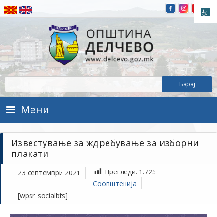
Прескокнете на содржината
Општина Делчево
Општина Делчево
Мени
Известување за ждребување за изборни
плакати
Прегледи:
1.725
23 септември 2021
Соопштенија
[wpsr_socialbts]