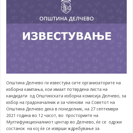
Општина Делчево ги известува сите организаторите на
изборна кампања, кои имаат потврдена листа на
кандидати од Општинската изборна комисија Делчево, за
избор на градоначалник и за членови на Советот на
Општина Делчево дека в понеделник, на 27 септември
2021 година во 12 часот, во
просториите на
Мултифункционалниот центар во Делчево
, ќе се одржи
состанок на кој ќе се изврши ждребување за