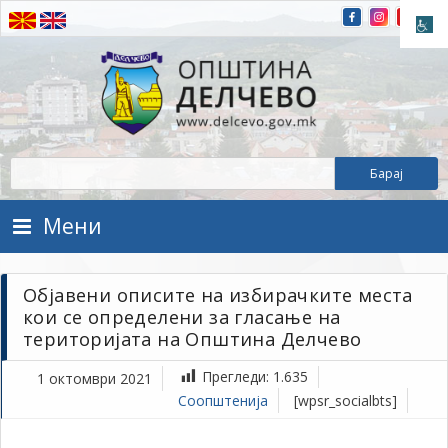
Прескокнете на содржината
Општина Делчево
Општина Делчево
Мени
Објавени описите на избирачките места
кои се определени за гласање на
територијата на Општина Делчево
Прегледи:
1.635
1 октомври 2021
Соопштенија
[wpsr_socialbts]