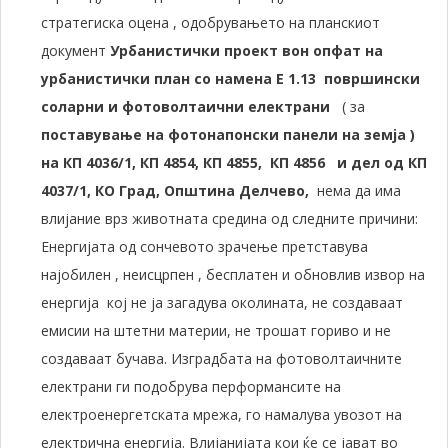
стратегиска оцена , одобрувањето на планскиот
документ
Урбанистички проект вон опфат на
урбанистички план со намена Е 1.13
површински
соларни и фотоволтаични електрани
( за
поставување на фотонапонски панели на земја )
на КП 4036/1, КП 4854, КП 4855, КП 4856 и дел од КП
4037/1,
КО Град, Општина Делчево
,
нема да има
влијание врз животната средина од следните причини:
Енергијата од сончевото зрачење претставува
најобилен , неисцрпен , бесплатен и обновлив извор на
енергија кој не ја загадува околината, не создаваат
емисии на штетни материи, не трошат гориво и не
создаваат бучава. Изградбата на фотоволтаичните
електрани ги подобрува перформансите на
електроенергетската мрежа, го намалува увозот на
електрична енергија. Влијанијата кои ќе се јават во