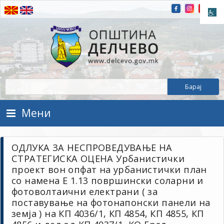
Прескокнете на содржината
Општина Делчево
Општина Делчево
Мени
ОДЛУКА ЗА НЕСПРОВЕДУВАЊЕ НА
СТРАТЕГИСКА ОЦЕНА Урбанистички
проект вон опфат на урбанистички план
со намена Е 1.13 површински соларни и
фотоволтаични електрани ( за
поставување на фотонапонски панели на
земја ) на КП 4036/1, КП 4854, КП 4855, КП