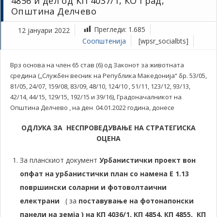
4856 и дел од КП 4037/1, КО Град,
Општина Делчево
Прегледи:
1.685
12 јануари 2022
Соопштенија
[wpsr_socialbts]
Врз основа на член 65 став (6) од Законот за животната
средина („Службен весник на Република Македонија“ бр. 53/05,
81/05, 24/07, 159/08, 83/09, 48/10, 124/10 , 51/11, 123/12, 93/13,
42/14, 44/15, 129/15, 192/15 и 39/16), Градоначалникот на
Општина Делчево , на ден 04.01.2022 година, донесе
ОДЛУКА
ЗА НЕСПРОВЕДУВАЊЕ НА СТРАТЕГИСКА
ОЦЕНА
За планскиот документ
Урбанистички проект вон
опфат на урбанистички план со намена Е 1.13
површински соларни и фотоволтаични
електрани
( за
поставување на фотонапонски
панели на земја )
на КП 4036/1, КП 4854, КП 4855, КП