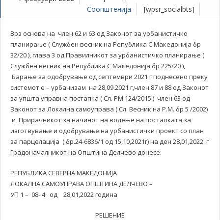
Соопштенија
[wpsr_socialbts]
Врз основа на член 62 и 63 од Законот за урбанистичко
планирање ( Службен весник на Република С Македонија бр
32/20 ), глава 3 од Правилникот за урбанистичко планирање (
Службен весник на Република С Македонија бр 225/20 ),
Барање за одобрување од септември 2021 г поднесено преку
системот е – урбанизам на 28,09.2021 г,член 87 и 88 од Законот
за упшта управна постапка ( Сл. РМ 124/2015 ) член 63 од
Законот за Локална самоуправа ( Сл. Весник на Р.М. бр 5 /2002)
и Прирачникот за начинот на водење на постапката за
изготвување и одобрување на урбанистички проект со план
за парцелација ( бр.24-6836/1 од 15,10,2021г) на ден 28,01,2022 г
Градоначалникот на Општина Делчево донесе:
РЕПУБЛИКА СЕВЕРНА МАКЕДОНИЈА
ЛОКАЛНА САМОУПРАВА ОПШТИНА ДЕЛЧЕВО –
УП 1 – 08- 4 од 28,01,2022 година
РЕШЕНИЕ