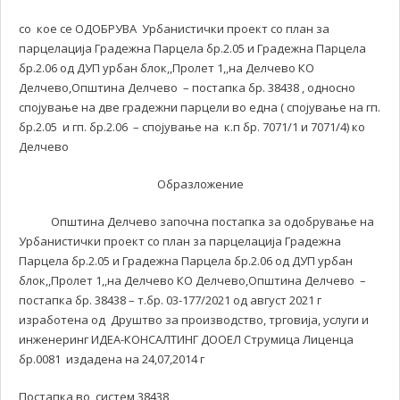
со кое се ОДОБРУВА Урбанистички проект со план за
парцелација Градежна Парцела бр.2.05 и Градежна Парцела
бр.2.06 од ДУП урбан блок,,Пролет 1,,на Делчево КО
Делчево,Општина Делчево – постапка бр. 38438 , односно
спојување на две градежни парцели во една ( спојување на гп.
бр.2.05 и гп. бр.2.06 – спојување на к.п бр. 7071/1 и 7071/4) ко
Делчево
Образложение
Општина Делчево започна постапка за одобрување на
Урбанистички проект со план за парцелација Градежна
Парцела бр.2.05 и Градежна Парцела бр.2.06 од ДУП урбан
блок,,Пролет 1,,на Делчево КО Делчево,Општина Делчево –
постапка бр. 38438 – т.бр. 03-177/2021 од август 2021 г
изработена од Друштво за производство, трговија, услуги и
инженеринг ИДЕА-КОНСАЛТИНГ ДООЕЛ Струмица Лиценца
бр.0081 издадена на 24,07,2014 г
Постапка во систем 38438