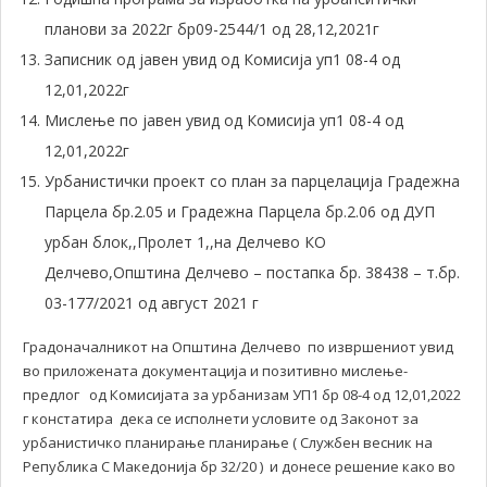
планови за 2022г бр09-2544/1 од 28,12,2021г
Записник од јавен увид од Комисија уп1 08-4 од
12,01,2022г
Мислење по јавен увид од Комисија уп1 08-4 од
12,01,2022г
Урбанистички проект со план за парцелација Градежна
Парцела бр.2.05 и Градежна Парцела бр.2.06 од ДУП
урбан блок,,Пролет 1,,на Делчево КО
Делчево,Општина Делчево – постапка бр. 38438 – т.бр.
03-177/2021 од август 2021 г
Градоначалникот на Општина Делчево по извршениот увид
во приложената документација и позитивно мислење-
предлог од Комисијата за урбанизам УП1 бр 08-4 од 12,01,2022
г констатира дека се исполнети условите од Законот за
урбанистичко планирање планирање ( Службен весник на
Република С Македонија бр 32/20 ) и донесе решение како во