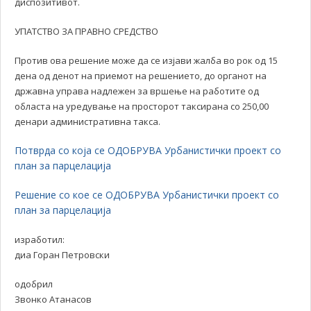
диспозитивот.
УПАТСТВО ЗА ПРАВНО СРЕДСТВО
Против ова решение може да се изјави жалба во рок од 15
дена од денот на приемот на решението, до органот на
државна управа надлежен за вршење на работите од
областа на уредување на просторот таксирана со 250,00
денари административна такса.
Потврда со која се ОДОБРУВА Урбанистички проект со
план за парцелација
Решение со кое се ОДОБРУВА Урбанистички проект со
план за парцелација
изработил:
диа Горан Петровски
одобрил
Звонко Атанасов