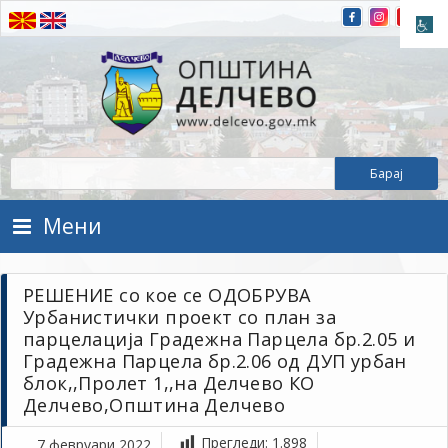
Прескокнете на содржината
Општина Делчево
Општина Делчево
Мени
РЕШЕНИЕ со кое се ОДОБРУВА
Урбанистички проект со план за
парцелација Градежна Парцела бр.2.05 и
Градежна Парцела бр.2.06 од ДУП урбан
блок,,Пролет 1,,на Делчево КО
Делчево,Општина Делчево
Прегледи:
1.898
7 февруари 2022