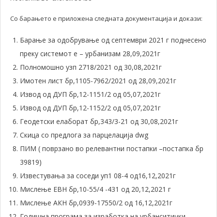
Со барањето е приложена следната документација и докази:
Барање за одобрување од септември 2021 г поднесено
преку системот е – урбанизам 28,09,2021г
Полномошно узп 2718/2021 од 30,08,2021г
Имотен лист бр,1105-7962/2021 од 28,09,2021г
Извод од ДУП бр,12-1151/2 од 05,07,2021г
Извод од ДУП бр,12-1152/2 од 05,07,2021г
Геодетски елаборат бр,343/3-21 од 30,08,2021г
Скица со предлога за парцелација dwg
ПИМ ( поврзано во релевантни постапки –постапка бр
39819)
Известувања за соседи уп1 08-4 од16,12,2021г
Мислење ЕВН бр,10-55/4 -431 од 20,12,2021 г
Мислење АКН бр,0939-17550/2 од 16,12,2021г
Годишна програма за изработка на урбанситички