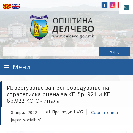
Прескокнете на содржината
Општина Делчево
Општина Делчево
Мени
Известување за неспроведување на
стратегиска оцена за КП бр. 921 и КП
бр.922 КО Очипала
Прегледи:
1.497
8 април 2022
Соопштенија
[wpsr_socialbts]