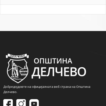
Добредојдовте на официјалната веб страна на Општина
Делчево.