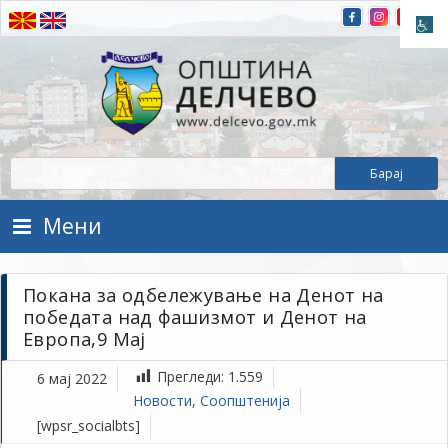
Прескокнете на содржината
Општина Делчево
Општина Делчево
Мени
Покана за одбележување на Денот на
победата над фашизмот и Денот на
Европа,9 Мај
Прегледи:
1.559
6 мај 2022
Новости
,
Соопштенија
[wpsr_socialbts]