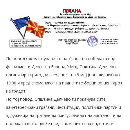
По повод одбележувањето на Денот на
победата над
фашизмот и Денот на Европа
,9 Мај, Општина Делчево
организира пригодна свеченост на 9 мај (понеделник) во
10:00 ч пред споменикот на паднатите борци во центарот
на градот.
По тој повод, Општина Делчево ги поканува сите
заинтересирани граѓани, институции, политички партии и
здруженија на граѓани да присуствуваат на настанот и да
положат свежо цвеќе пред споменикот на паднатите