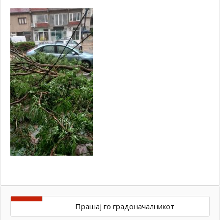
Прашај го градоначалникот