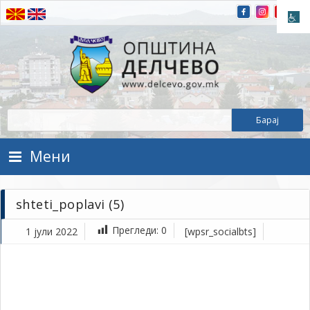
Прескокнете на содржината
Општина Делчево
Општина Делчево
Мени
shteti_poplavi (5)
Прегледи:
0
1 јули 2022
[wpsr_socialbts]
ју
1,
202
1Т
sht
(5)