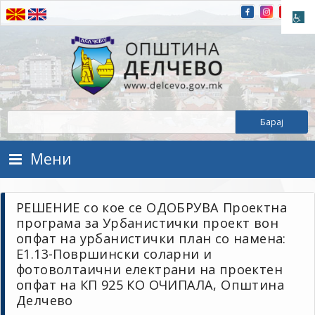
Прескокнете на содржината
Општина Делчево
Општина Делчево
Мени
РЕШЕНИЕ со кое се ОДОБРУВА Проектна
програма за Урбанистички проект вон
опфат на урбанистички план со намена:
Е1.13-Површински соларни и
фотоволтаични електрани на проектен
опфат на КП 925 КО ОЧИПАЛА, Општина
Делчево