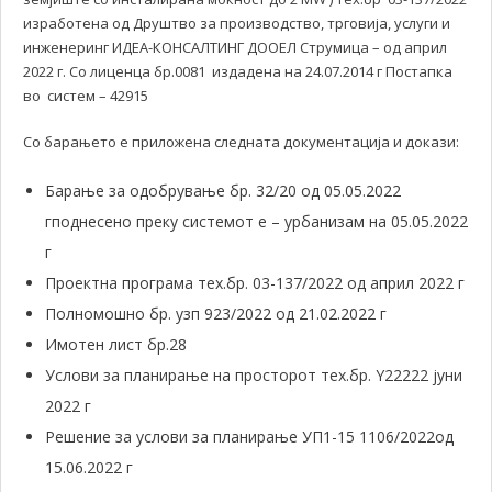
изработена од Друштво за производство, трговија, услуги и
инженеринг ИДЕА-КОНСАЛТИНГ ДООЕЛ Струмица – од април
2022 г. Со лиценца бр.0081 издадена на 24.07.2014 г Постапка
во систем – 42915
Со барањето е приложена следната документација и докази:
Барање за одобрување бр. 32/20 од 05.05.2022
гподнесено преку системот е – урбанизам на 05.05.2022
г
Проектна програма тех.бр. 03-137/2022 од април 2022 г
Полномошно бр. узп 923/2022 од 21.02.2022 г
Имотен лист бр.28
Услови за планирање на просторот тех.бр. Y22222 јуни
2022 г
Решение за услови за планирање УП1-15 1106/2022од
15.06.2022 г