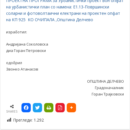
ПРОЕКТНА ПРОГРАМА за Урбанистички проект вон опфат
на урбанистички план со намена: Е1.13-Површински
соларни и фотоволтаични електрани на проектен опфат
на КП 925 КО ОЧИПАЛА ,Општина Делчево
изработил:
Андријана Соколовска
диа Горан Петровски
одобрил
Звонко Атанасов
ОПШТИНА ДЕЛЧЕВО
Градоначалник
Горан Трајковски
SHARES
Прегледи:
1.292