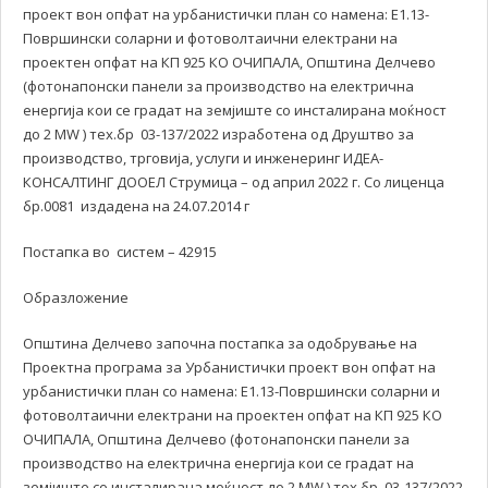
проект вон опфат на урбанистички план со намена: Е1.13-
Површински соларни и фотоволтаични електрани на
проектен опфат на КП 925 КО ОЧИПАЛА, Општина Делчево
(фотонапонски панели за производство на електрична
енергија кои се градат на земјиште со инсталирана моќност
до 2 MW ) тех.бр 03-137/2022 изработена од Друштво за
производство, трговија, услуги и инженеринг ИДЕА-
КОНСАЛТИНГ ДООЕЛ Струмица – од април 2022 г. Со лиценца
бр.0081 издадена на 24.07.2014 г
Постапка во систем – 42915
Образложение
Општина Делчево започна постапка за одобрување на
Проектна програма за Урбанистички проект вон опфат на
урбанистички план со намена: Е1.13-Површински соларни и
фотоволтаични електрани на проектен опфат на КП 925 КО
ОЧИПАЛА, Општина Делчево (фотонапонски панели за
производство на електрична енергија кои се градат на
земјиште со инсталирана моќност до 2 MW ) тех.бр 03-137/2022