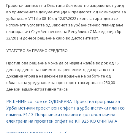
Градоначалникот на Општина Делчево по извршениот увид
во приложената документација и предлогот од Комисијата за
урбанизам УП1 бр 08-10 од 12.07.2022 г констатира дека се
исполнети условите од Законот за урбанистичко планирање
планирање ( Службен весник на Република С Македонија бр
32/20 ) и донесе решение како во диспозитивот.
УПАТСТВО ЗА ПРАВНО СРЕДСТВО
Против ова решение може да се изјави жалба во рок од 15
дена од денот на приемот на решението, до органот на
државна управа надлежен за вршење на работите од
областа на уредување на просторот таксирана со 250,00
денари административна такса.
РЕШЕНИЕ со кое се ОДОБРУВА Проектна програма за
Урбанистички проект вон опфат на урбанистички план со
намена: Е1.13-Површински соларни и фотоволтаични
електрани на проектен опфат на КП 925 КО ОЧИПАЛА