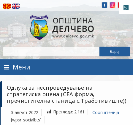
Прескокнете на содржината
Општина Делчево
Општина Делчево
Мени
Одлука за неспроведување на
стратегиска оцена (СЕА форма,
пречистителна станица с.Тработивиште))
Прегледи:
2.161
3 август 2022
Соопштенија
[wpsr_socialbts]