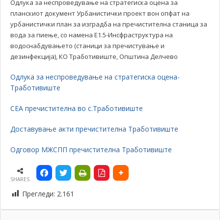
Одлука за неспроведување на стратегиска оцена за
планскиот документ Урбанистички проект вон опфат на
урбанистички план за изградба на пречистителна станица за
вода за пиење, со намена Е1.5-Инсфраструктура на
водоснабдувањето (станици за пречистување и
дезинфекција), КО Тработивиште, Општина Делчево
Одлука за неспроведување на стратегиска оцена-
Тработивиште
СЕА пречистителна во с.Тработивиште
Доставување акти пречистителна Тработивиште
Одговор МЖСПП пречистителна Тработивиште
SHARES
Прегледи:
2.161