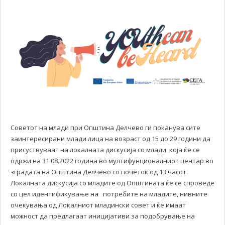
Советот на млади при Општина Делчево ги поканува сите
заинтересирани млади лица на возраст од 15 до 29 години да
присуствуваат на локалната дискусија со млади која ќе се
одржи на 31.08.2022 година во мултифунционалниот центар во
зградата на Општина Делчево со почеток од 13 часот.
Локалната дискусија со младите од Општината ќе се спроведе
со цел идентификување на потребите на младите, нивните
очекувања од Локалниот младински совет и ќе имаат
можност да предлагаат иницијативи за подобрување на