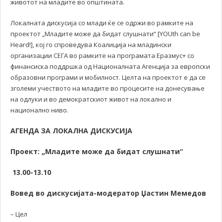
животот на младите во општината.
Локалната дискусија со млади ќе се одржи во рамките на
проектот „Младите може да бидат слушнати“ [YOUth can be
Heard!], кој го спроведува Коалиција на младински
организации СЕГА во рамките на програмата Еразмус+ со
финансиска поддршка од Националната Агенција за европски
образовни програми и мобилност. Целта на проектот е да се
зголеми учеството на младите во процесите на донесување
на одлуки и во демократскиот живот на локално и
национално ниво.
АГЕНДА ЗА ЛОКАЛНА ДИСКУСИЈА
Проект: „Младите може да бидат слушнати“
13.00-13.10
Вовед во дискусијата-модератор Џастин Мемедов
– Цел