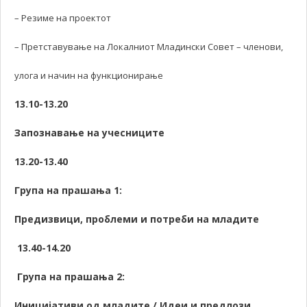
– Резиме на проектот
– Претставување на Локалниот Младински Совет – членови,
улога и начин на функционирање
13.10-13.20
Запознавање на учесниците
13.20-13.40
Група на прашања 1:
Предизвици, проблеми и потреби на младите
13.40-14.20
Група на прашања 2:
Иницијативи од младите / Идеи и предлози