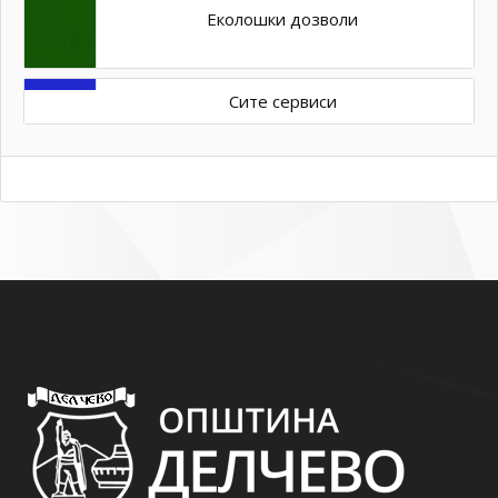
Еколошки дозволи
Сите сервиси