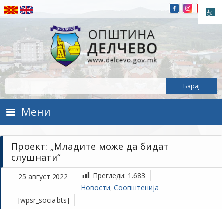
Прескокнете на содржината
Општина Делчево
Општина Делчево
Мени
Проект: „Младите може да бидат
слушнати“
Прегледи:
1.683
25 август 2022
Новости
,
Соопштенија
[wpsr_socialbts]