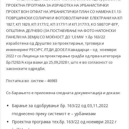
ПРОЕКТНА ПРОГРАМА ЗА ИЗРАБОТКА НА УРБАНИСТИЧКИ
ПРОЕКТ ВОН ОПФАТ НА УРБАНИСТИЧКИ ПЛАН СО НАМЕНА Е1.13-
ПОВРШИНСКИ СОЛАРНИ И ФОТОВОЛТАИЧНИ ЕЛЕКТРАНИ НА КП
1827, КП 1829, КП 3177/2, КП 3177/1 И КП 3177/3, КО ЅВЕГОР-ВГР,
ОПШТИНА ДЕЛЧЕВО (ЗА ПОСТАВУВАЊЕ НА ФОТО-НАПОНСКИ
ПАНЕЛИ НА ЗЕМЈА) СО МОЌНОСТ ДО 1,0 MW т.бр 163/22
изработена од Друштво за проектирање, трговија и
инженеринг РЕСУРС ЛТДИ ДООЕЛ Кавадарци – од ноември
2022 г со Лиценца за проектирање градби од прва категорија
бр.П292/А која важи до 25,09,2028 г, што е во согласност со
законските одредби.
Постапка во систем – 46983
Со барањето е приложена следната документација и докази:
Барање за одобрување бр. 163/22 од 03,11,2022
гподнесено преку системот е – урбанизам
Проектна програма тех.бр. 163/22 од ноември 2022 г