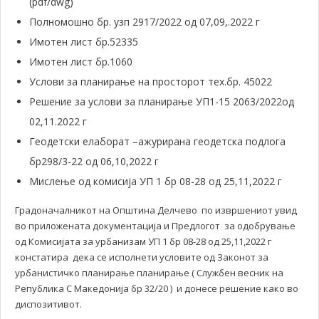
(pdf/dwg)
Полномошно бр. узп 2917/2022 од 07,09,.2022 г
Имотен лист бр.52335
Имотен лист бр.1060
Услови за планирање на просторот тех.бр. 45022
Решение за услови за планирање УП1-15 2063/2022од
02,11.2022 г
Геодетски елаборат –ажурирана геодетска подлога
бр298/3-22 од 06,10,2022 г
Мислење од комисија УП 1 бр 08-28 од 25,11,2022 г
Градоначалникот на Општина Делчево по извршениот увид
во приложената документација и Предлогот за одобрување
од Комисијата за урбанизам УП 1 бр 08-28 од 25,11,2022 г
констатира дека се исполнети условите од Законот за
урбанистичко планирање планирање ( Службен весник на
Република С Македонија бр 32/20 ) и донесе решение како во
диспозитивот.