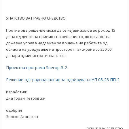
УПАТСТВО ЗА ПРАВНО СРЕДСТВО
Против ова решение може да се изјави жалба во рок од 15
дена од денот на приемот на решението, до органот на
државна управа надлежен за вршење на работите од
областа на уредување на просторот таксирана со 250,00
денари административна такса.
Проектна програма Ѕвегор-5-2
Решение од градоначалник за одобрувањеУП 08-28 ПП-2
изработил:
диа Горан Петровски
одобрил
Звонко Атанасов
ОПШТИНА ДЕЛЧЕВО