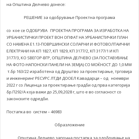
на Општина Делчево донесе:
РЕШЕНИЕ за одобрување Проектна програма
со кое се ОДОБРУВА ПРОЕКТНА ПРОГРАМА ЗА ИЗРАБОТКА НА
УРБАНИСТИЧКИ ПРОЕКТ ВОН ОПФАТ НА УРБАНИСТИЧКИ ПЛАН
СО НАМЕНА Е1.13-ПОВРШИНСКИ СОЛАРНИ И ФОТОВОЛТАИЧНИ
ЕЛЕКТРАНИ НА КП 1827, КП 1829, КП 3177/2, КП 3177/1 И КП
3177/3, КО ЅВЕГОР-ВГР, ОПШТИНА ДЕЛЧЕВО (ЗА ПОСТАВУВАЊЕ
НА ФОТО-НАПОНСКИ ПАНЕЛИ НА ЗЕМЈА) СО МОЌНОСТ ДО 1,0 MW
т.бр 163/22 изработена од Друштво за проектирање, трговија
и инженеринг РЕСУРС ЛТДИ ДООЕЛ Кавадарци – од ноември
2022 г со Лиценца за проектирање градби од прва категорија
бр.П292/А која важи до 25,09,2028 г, што е во согласност со
законските одредби.
Постапка во систем – 46983
Образложение
Општина Делчево започна постапка за одобрување на