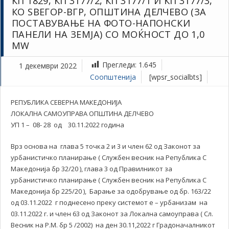
КП 1829, КП 3177/2, КП 3177/1 И КП 3177/3,
КО ЅВЕГОР-ВГР, ОПШТИНА ДЕЛЧЕВО (ЗА
ПОСТАВУВАЊЕ НА ФОТО-НАПОНСКИ
ПАНЕЛИ НА ЗЕМЈА) СО МОЌНОСТ ДО 1,0
MW
Прегледи:
1.645
1 декември 2022
Соопштенија
[wpsr_socialbts]
РЕПУБЛИКА СЕВЕРНА МАКЕДОНИЈА
ЛОКАЛНА САМОУПРАВА ОПШТИНА ДЕЛЧЕВО
УП 1 – 08- 28 од 30.11.2022 година
Врз основа на глава 5 точка 2 и 3 и член 62 од Законот за
урбанистичко планирање ( Службен весник на Република С
Македонија бр 32/20 ), глава 3 од Правилникот за
урбанистичко планирање ( Службен весник на Република С
Македонија бр 225/20 ), Барање за одобрување од бр. 163/22
од 03.11.2022 г поднесено преку системот е – урбанизам на
03.11.2022 г. и член 63 од Законот за Локална самоуправа ( Сл.
Весник на Р.М. бр 5 /2002) на ден 30.11,2022 г Градоначалникот