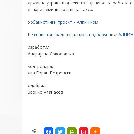
државна управа надлежен за вршење на работите 
денари административна такса.
Урбанистички проект – Алпин ком
Решение од Градоначалник за одобрување АЛПИ
изработил:
Андријана Соколовска
контролирал:
диа Горан Петровски
одобрил:
Звонко Атанасов