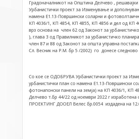
Градоначалникот на Општина Делчево , решавајки 
Урбанистички проект за Изменување и дополнувањ
намена Е1.13-Површински соларни и фотоволтаични
КП 4036/1, КП 4854, КП 4855, КП 4856 и дел од КП 
врз основа на член 62 од Законот за урбанистичк
), глава 3 од Правилникот за урбанистичко планир
член 87 и 88 од Законот за општа управна постапка
Сл. Весник на Р.М. бр 5 /2002) го донесе следново 
Со кое се ОДОБРУВА Урбанистички проект за Изм
урбанистички план со намена Е1.13-Површински со
фотонапонски панели на земја) на КП 4036/1, КП 48
Делчево т.бр 44/22 од ноември 2022 г изработена
ПРОЕКТИНГ ДООЕЛ Велес бр.0054 издадена на 12.05