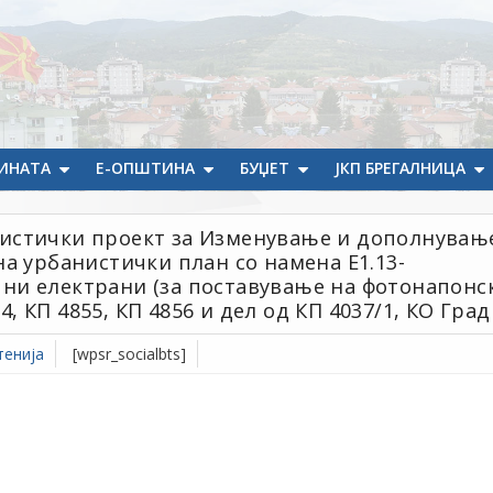
ИНАТА
Е-ОПШТИНА
БУЏЕТ
ЈКП БРЕГАЛНИЦА
истички проект за Изменување и дополнувањ
а урбанистички план со намена Е1.13-
ни електрани (за поставување на фотонапонс
4, КП 4855, КП 4856 и дел од КП 4037/1, КО Град
енија
[wpsr_socialbts]