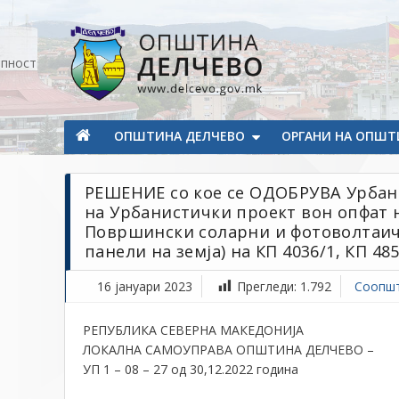
Прескокнете на содржината
апност
Општина Делчево
Општина Делчево
ОПШТИНА ДЕЛЧЕВО
ОРГАНИ НА ОПШТ
РЕШЕНИЕ со кое се ОДОБРУВА Урбан
на Урбанистички проект вон опфат н
Површински соларни и фотоволтаич
панели на земја) на КП 4036/1, КП 485
16 јануари 2023
Прегледи:
1.792
Соопшт
РЕПУБЛИКА СЕВЕРНА МАКЕДОНИЈА
ЛОКАЛНА САМОУПРАВА ОПШТИНА ДЕЛЧЕВО –
УП 1 – 08 – 27 од 30,12.2022 година