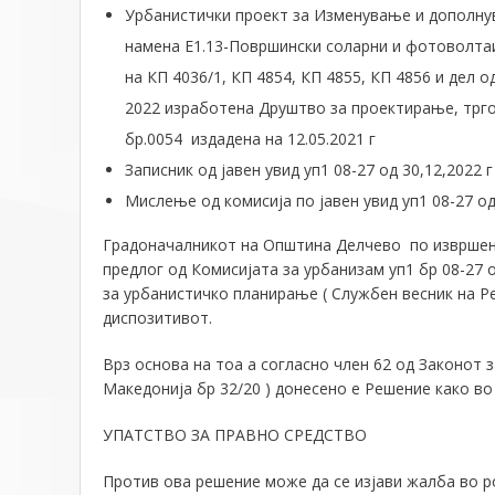
Урбанистички проект за Изменување и дополну
намена Е1.13-Површински соларни и фотоволтаи
на КП 4036/1, КП 4854, КП 4855, КП 4856 и дел 
2022 изработена Друштво за проектирање, тр
бр.0054 издадена на 12.05.2021 г
Записник од јавен увид уп1 08-27 од 30,12,2022 г
Мислење од комисија по јавен увид уп1 08-27 од
Градоначалникот на Општина Делчево по извршен
предлог од Комисијата за урбанизам уп1 бр 08-27 
за урбанистичко планирање ( Службен весник на Ре
диспозитивот.
Врз основа на тоа а согласно член 62 од Законот 
Македонија бр 32/20 ) донесено е Решение како в
УПАТСТВО ЗА ПРАВНО СРЕДСТВО
Против ова решение може да се изјави жалба во р