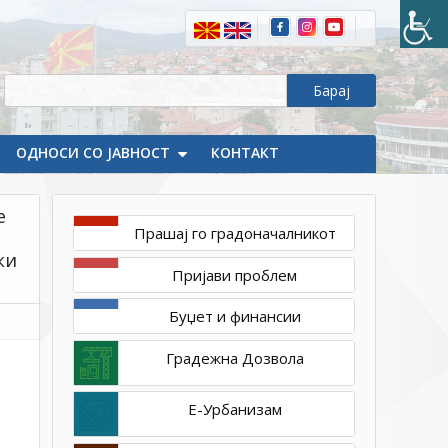
4854,
КП
4855,
КП
4856
и
дел
ОДНОСИ СО ЈАВНОСТ
КОНТАКТ
од
КП
е
4037/1,
Прашај го градоначалникот
КО
ки
Град
Пријави проблем
Буџет и финансии
Градежна Дозвола
Е-Урбанизам