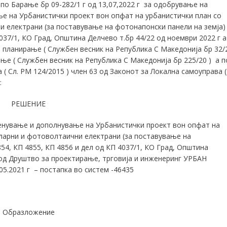
по Барање бр 09-282/1 г од 13,07,2022 г за одобрување на
е на Урбанистички проект вон опфат на урбанистички план со
 електрани (за поставување на фотонапонски панели на земја)
4037/1, КО Град, Општина Делчево т.бр 44/22 од ноември 2022 г а
о планирање ( Службен весник на Република С Македонија бр 32/
ање ( Службен весник на Република С Македонија бр 225/20 ) а п
 ( Сл. РМ 124/2015 ) член 63 од Законот за Локална самоуправа (
:
РЕШЕНИЕ
енување и дополнување на Урбанистички проект вон опфат на
ларни и фотоволтаични електрани (за поставување на
54, КП 4855, КП 4856 и дел од КП 4037/1, КО Град, Општина
 од Друштво за проектирање, трговија и инженеринг УРБАН
.2021 г – постапка во систем -46435
Образложение