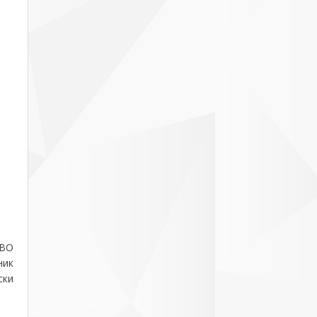
ВО
ник
ски