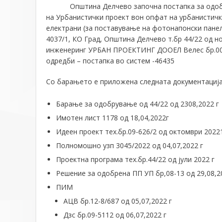
Општина Делчево започна постапка за одобру
на Урбанистички проект вон опфат на урбанистич
електрани (за поставување на фотонапонски панели
4037/1, КО Град, Општина Делчево т.бр 44/22 од н
инженеринг УРБАН ПРОЕКТИНГ ДООЕЛ Велес бр.0054
одредби – постапка во систем -46435
Со барањето е приложена следната документација
Барање за одобрување од 44/22 од 2308,2022 г
Имотен лист 1178 од 18,04,2022г
Идеен проект тех.бр.09-626/2 од октомври 20221
Полномошно узп 3045/2022 од 04,07,2022 г
Проектна програма тех.бр.44/22 од јули 2022 г
Решение за одобрена ПП УП бр,08-13 од 29,08,2
ПИМ
АЦВ бр.12-8/687 од 05,07,2022 г
Дзс бр.09-5112 од 06,07,2022 г