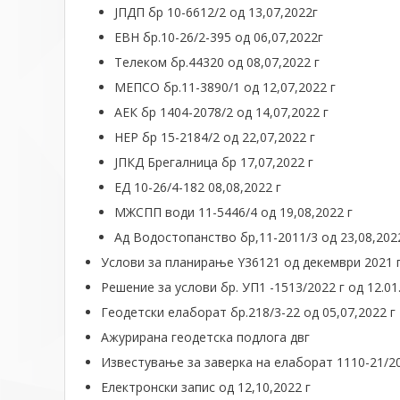
ЈПДП бр 10-6612/2 од 13,07,2022г
ЕВН бр.10-26/2-395 од 06,07,2022г
Телеком бр.44320 од 08,07,2022 г
МЕПСО бр.11-3890/1 од 12,07,2022 г
АЕК бр 1404-2078/2 од 14,07,2022 г
НЕР бр 15-2184/2 од 22,07,2022 г
ЈПКД Брегалница бр 17,07,2022 г
ЕД 10-26/4-182 08,08,2022 г
МЖСПП води 11-5446/4 од 19,08,2022 г
Ад Водостопанство бр,11-2011/3 од 23,08,202
Услови за планирање Y36121 од декември 2021 
Решение за услови бр. УП1 -1513/2022 г од 12.01
Геодетски елаборат бр.218/3-22 од 05,07,2022 г
Ажурирана геодетска подлога двг
Известување за заверка на елаборат 1110-21/20
Електронски запис од 12,10,2022 г