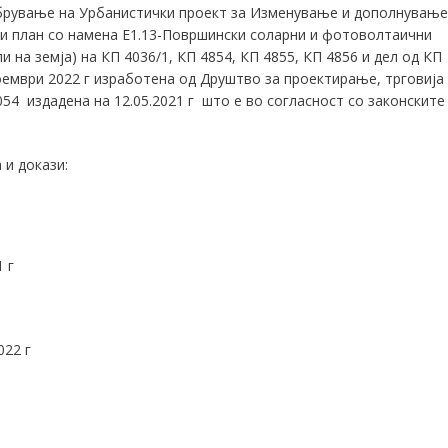
вање на Урбанистички проект за Изменување и дополнување
ки план со намена Е1.13-Површински соларни и фотоволтаични
 на земја) на КП 4036/1, КП 4854, КП 4855, КП 4856 и дел од КП
оември 2022 г изработена од Друштво за проектирање, трговија
 издадена на 12.05.2021 г што е во согласност со законските
 и докази:
 г
022 г