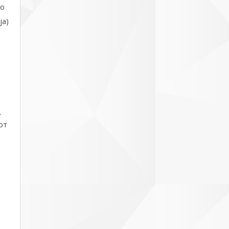
со
ја)
–
от