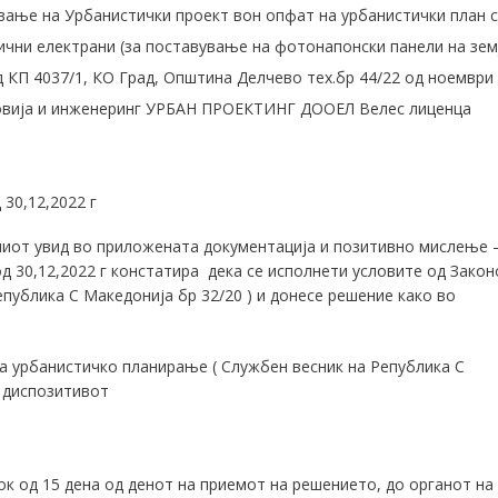
вање на Урбанистички проект вон опфат на урбанистички план 
чни електрани (за поставување на фотонапонски панели на зем
од КП 4037/1, КО Град, Општина Делчево тех.бр 44/22 од ноември
говија и инженеринг УРБАН ПРОЕКТИНГ ДООЕЛ Велес лиценца
 30,12,2022 г
иот увид во приложената документација и позитивно мислење 
од 30,12,2022 г констатира дека се исполнети условите од Закон
публика С Македонија бр 32/20 ) и донесе решение како во
за урбанистичко планирање ( Службен весник на Република С
о диспозитивот
ок од 15 дена од денот на приемот на решението, до органот на