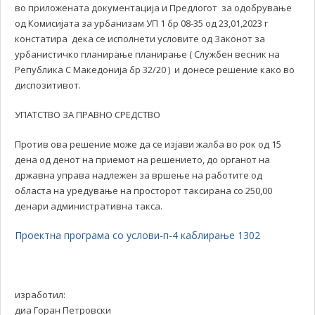
во приложената документација и Предлогот за одобрување
од Комисијата за урбанизам УП 1 бр 08-35 од 23,01,2023 г
констатира дека се исполнети условите од Законот за
урбанистичко планирање планирање ( Службен весник на
Република С Македонија бр 32/20 ) и донесе решение како во
диспозитивот.
УПАТСТВО ЗА ПРАВНО СРЕДСТВО
Против ова решение може да се изјави жалба во рок од 15
дена од денот на приемот на решението, до органот на
државна управа надлежен за вршење на работите од
областа на уредување на просторот таксирана со 250,00
денари административна такса.
Проектна програма со услови-п-4 каблирање 1302
изработил:
диа Горан Петровски