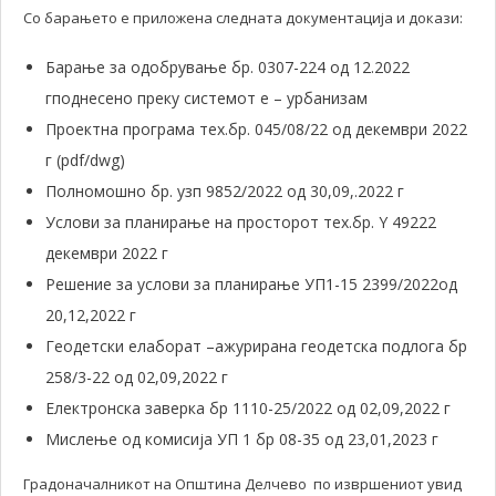
Со барањето е приложена следната документација и докази:
Барање за одобрување бр. 0307-224 од 12.2022
гподнесено преку системот е – урбанизам
Проектна програма тех.бр. 045/08/22 од декември 2022
г (pdf/dwg)
Полномошно бр. узп 9852/2022 од 30,09,.2022 г
Услови за планирање на просторот тех.бр. Y 49222
декември 2022 г
Решение за услови за планирање УП1-15 2399/2022од
20,12,2022 г
Геодетски елаборат –ажурирана геодетска подлога бр
258/3-22 од 02,09,2022 г
Електронска заверка бр 1110-25/2022 од 02,09,2022 г
Мислење од комисија УП 1 бр 08-35 од 23,01,2023 г
Градоначалникот на Општина Делчево по извршениот увид