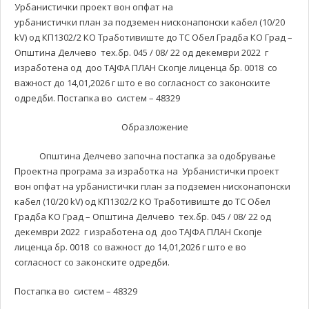
Урбанистички проект вон опфат на
урбанистички план за подземен нисконапонски кабел (10/20
kV) од КП1302/2 КО Тработивиште до ТС Обел Градба КО Град –
Општина Делчево тех.бр. 045 / 08/ 22 од декември 2022 г
изработена од доо ТАЈФА ПЛАН Скопје лиценца бр. 0018 со
важност до 14,01,2026 г што е во согласност со законските
одредби. Постапка во систем – 48329
Образложение
Општина Делчево започна постапка за одобрување
Проектна програма за изработка на Урбанистички проект
вон опфат на урбанистички план за подземен нисконапонски
кабел (10/20 kV) од КП1302/2 КО Тработивиште до ТС Обел
Градба КО Град – Општина Делчево тех.бр. 045 / 08/ 22 од
декември 2022 г изработена од доо ТАЈФА ПЛАН Скопје
лиценца бр. 0018 со важност до 14,01,2026 г што е во
согласност со законските одредби.
Постапка во систем – 48329