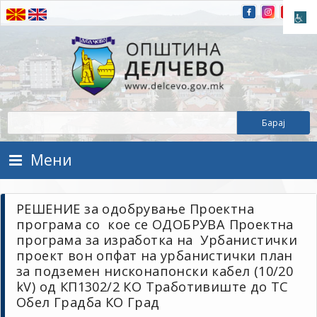
Прескокнете на содржината
Општина Делчево
Општина Делчево
Мени
РЕШЕНИЕ за одобрување Проектна
програма со кое се ОДОБРУВА Проектна
програма за изработка на Урбанистички
проект вон опфат на урбанистички план
за подземен нисконапонски кабел (10/20
kV) од КП1302/2 КО Тработивиште до ТС
Обел Градба КО Град