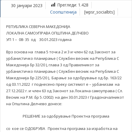
Прегледи:
1.428
30 јануари 2023
Соопштенија
[wpsr_socialbts]
РЕПУБЛИКА СЕВЕРНА МАКЕДОНИЈА
ЛОКАЛНА САМОУПРАВА ОПШТИНА ДЕЛЧЕВО
УП 1 – 08- 35 од 30.01.2023 година
Врз основа на глава 5 точка 2 и 3 и член 62 од Законот за
урбанистичко планирање ( Службен весник на Република С
Македонија бр 32/20 ), глава 3 од Правилникот за
урбанистичко планирање ( Службен весник на Република С
Македонија бр 225/20 ), Барање за одобрување од бр. 163/22
од 03.11.2022 г поднесено преку системот е – урбанизам на
27.12.2022 г. и член 63 од Законот за Локална самоуправа ( Сл.
Весник на Р.М. бр 5 /2002) на ден 30.01.2023 г Градоначалникот
на Општина Делчево донесе:
РЕШЕНИЕ за одобрување Проектна програма
со кое се ОДОБРУВА Проектна програма за изработка на