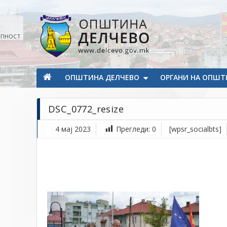
Прескокнете на содржината
апност
Општина Делчево
Општина Делчево
ОПШТИНА ДЕЛЧЕВО
ОРГАНИ НА ОПШТ
DSC_0772_resize
4 мај 2023
Прегледи:
0
[wpsr_socialbts]