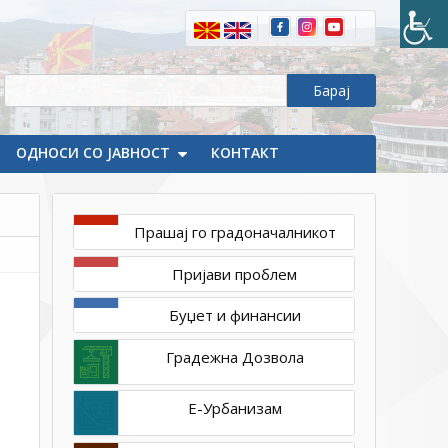
ОДНОСИ СО ЈАВНОСТ
КОНТАКТ
Прашај го градоначалникот
мај
Пријави проблем
4,
2023
Буџет и финансии
1ТП1
DSC_0772_resize
Градежна Дозвола
Е-Урбанизам