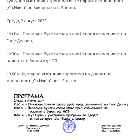
културно уметничка програма ќе се одржи во манастирот
„Св.Илија“ во близина на с. Ѕвегор.
Среда, 2 август 2023
10:00ч – Полагање букети свежо цвеќе пред споменикот на
Гоце Делчев,
10:30ч – Полагање букети свежо цвеќе пред споменикот на
паднатите борци од НОВ
13.00 ч -Културно-уметничка програма во дворот на
манастирот „Св.Илија“ во с. Ѕвегор.