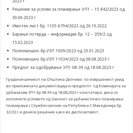
2023 г
Решение за услови за планирање УП1 – 15 842/2023 од
30.06.2023 г
Имотен лист бр. 1105-6794/2022 од 26.10.2022
Барање потврда – информации бр. 12 – 359/2 од
15.02.2023
Полномошно бр.УЗП 1009/2023 од 25.01.2023
Полномошно бр.УЗП 11034/2023 од 08.08.2023 г
Предлог за одобрување УП1 08-39 од 18.08.2023 г
Градоначалникот на Општина Делчево по извршениот увид
во приложената документација и предлогот од Комисијата за
урбанизам УП1 бр 08-39 од 18,08,2023 г констатира дека се
исполнети условите од Законот за урбанистичко планирање
планирање ( Службен весник на Република С Македонија бр
32/20 ) и донесе решение како во диспозитивот.