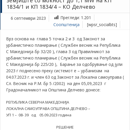
земјиште со моќност до 1,1 MW на КП
1834/1 и КП 1834/4 – КО Делчево
Прегледи:
1.201
6 септември 2023
Соопштенија
[wpsr_socialbts]
Врз основа на глава 5 точка 2 и 3 од Законот за
урбанистичко планирање ( Службен весник на Република
С Македонија бр 32/20 ), глава 3 од Правилникот за
урбанистичко планирање ( Службен весник на Република
С Македонија бр 225/20 ), Барање за одобрување од јули
2023 г поднесено преку системот е – урбанизам на
04.07.2023 г. и член 63 од Законот за Локална самоуправа (
Сл. Весник на Р.М. бр 5 /2002) на ден 05,09,2023 г
Градоначалникот на Општина Делчево донесе:
РЕПУБЛИКА СЕВЕРНА МАКЕДОНИЈА
ЛОКАЛНА САМОУПРАВА ОПШТИНА ДЕЛЧЕВО –
УП 1 – 08- 39 од 05.09.2023 година
РЕШЕНИЕ