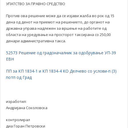
УПАТСТВО ЗА ПРАВНО СРЕДСТВО
Против ова решение може да се изјави жалба во рок од 15
дена од денот на приемот на решението, до органот на
државна управа надлежен за вршење на работите од
областа на уредување на просторот таксирана со 250,00
денари административна такса.
52573 Решение од градоначалник за одобрување УП-39
ЕВН
ПП за КП 1834-1 и КП 1834-4 КО Делчево со услови-п (3)
потп од Град
изработил:
Андријана Соколовска
контролирал
диа Горан Петровски