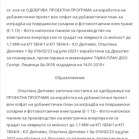
со кое се ОДОБРУВА ПРОЕКТНА ПРОГРАМА за изработка на
урбанистички проект вон опфат на урбанистички план за
изградба на површински соларни и фотоволтаични електрани
(Е-1.13) – Фото-напонски панели за производство на
електрична енергија кои се градат на земјиште со моќност до
1,1 MW на КП 1834/1 и КП 1834/4 – КО Делчево, Општина
Делчево т.бр 016/02/23 од јули 2023 г изработена од Друштво
за планирање, проектирање и инженеринг ТАЈФА-ПЛАН ДОО
Скопје. Лиценца бр.0018 издадена на 14.01.2019 г
Образложение
Општина Делчево започна постапка за одобрување на
ПРОЕКТНА ПРОГРАМА за изработка на урбанистички проект
вон опфат на урбанистички план за изградба на површински
соларни и фотоволтаични електрани (Е-1.13) – Фото-напонски
панели за производство на електрична енергија кои се
градат на земјиште со моќност до 1,1 MW на КП 1834/1 и КП
1834/4 – КО Делчево, Општина Делчево т.бр 016/02/23 од јули
2023 изработена од Друштво за планирање, проектирање и