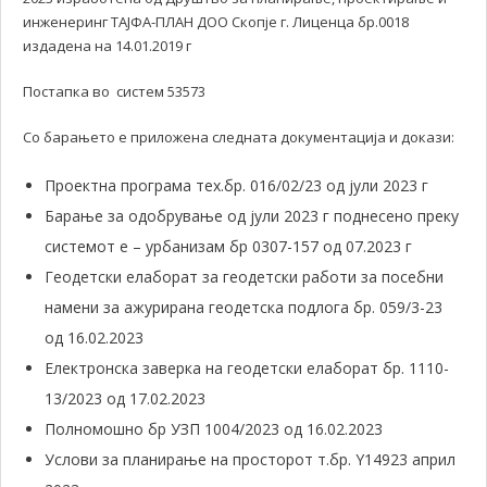
инженеринг ТАЈФА-ПЛАН ДОО Скопје г. Лиценца бр.0018
издадена на 14.01.2019 г
Постапка во систем 53573
Со барањето е приложена следната документација и докази:
Проектна програма тех.бр. 016/02/23 од јули 2023 г
Барање за одобрување од јули 2023 г поднесено преку
системот е – урбанизам бр 0307-157 од 07.2023 г
Геодетски елаборат за геодетски работи за посебни
намени за ажурирана геодетска подлога бр. 059/3-23
од 16.02.2023
Електронска заверка на геодетски елаборат бр. 1110-
13/2023 од 17.02.2023
Полномошно бр УЗП 1004/2023 од 16.02.2023
Услови за планирање на просторот т.бр. Y14923 април