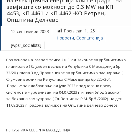
на електрична енергија кои се градат на
земјиште со моќност до 0,3 MW на КП
4453, КП 4461 и КП 4462 -КО Ветрен,
Општина Делчево
Прегледи:
1.125
12 септември 2023
Новости
,
Соопштенија
[wpsr_socialbts]
Врз основа на глава 5 точка 2 и 3 од Законот за урбанистичко
планирање ( Службен весник на Република С Македонија бр
32/20 ), глава 3 од Правилникот за урбанистичко планирање (
Службен весник на Република С Македонија бр 225/20 ),
Барање за одобрување од јули 2023 г поднесено преку
системот е – урбанизам на 04.07.2023 г. и член 63 од Законот
за Локална самоуправа ( Сл. Весник на Р.М. бр 5 /2002) на ден
11,09.2023 г Градоначалникот на Општина Делчево донесе:
РЕПУБЛИКА СЕВЕРНА МАКЕДОНИЈА