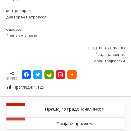
контролирал
диа Горан Петровски
одобрил
Звонко Атанасов
ОПШТИНА ДЕЛЧЕВО
Градоначалник
Горан Трајковски
SHARES
Прегледи:
1.125
Прашај го градоначалникот
Пријави проблем