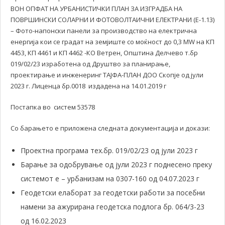
ВОН ОПФАТ НА УРБАНИСТИЧКИ ПЛАН ЗА ИЗГРАДБА НА
ПОВРШИНСКИ СОЛАРНИ И ФОТОВОЛТАИЧНИ ЕЛЕКТРАНИ (Е-1.13)
– Фото-напонски панели за производство на електрична
енергија кои се градат на земјиште со моќност до 0,3 MW на КП
4453, КП 4461 и КП 4462 -КО Ветрен, Општина Делчево т.бр
019/02/23 изработена од Друштво за планирање,
проектирање и инженеринг ТАЈФА-ПЛАН ДОО Скопје од јули
2023 г. Лиценца бр.0018 издадена на 14.01.2019 г
Постапка во систем 53578
Со барањето е приложена следната документација и докази:
Проектна програма тех.бр. 019/02/23 од јули 2023 г
Барање за одобрување од јули 2023 г поднесено преку
системот е – урбанизам на 0307-160 од 04.07.2023 г
Геодетски елаборат за геодетски работи за посебни
намени за ажурирана геодетска подлога бр. 064/3-23
од 16.02.2023