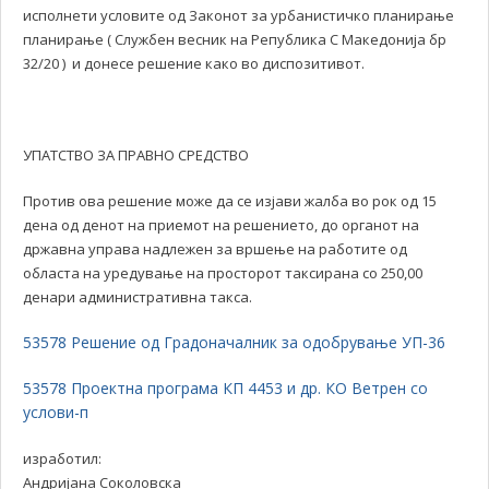
исполнети условите од Законот за урбанистичко планирање
планирање ( Службен весник на Република С Македонија бр
32/20 ) и донесе решение како во диспозитивот.
УПАТСТВО ЗА ПРАВНО СРЕДСТВО
Против ова решение може да се изјави жалба во рок од 15
дена од денот на приемот на решението, до органот на
државна управа надлежен за вршење на работите од
областа на уредување на просторот таксирана со 250,00
денари административна такса.
53578 Решение од Градоначалник за одобрување УП-36
53578 Проектна програма КП 4453 и др. КО Ветрен со
услови-п
изработил:
Андријана Соколовска