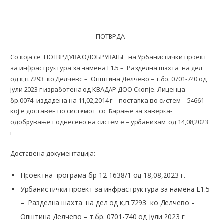
ПОТВРДА
Со која се ПОТВРДУВА ОДОБРУВАЊЕ на Урбанистички проект
за инфраструктура за намена Е1.5 – Разделна шахта на дел
од к,п.7293 ко Делчево – Општина Делчево – т.бр. 0701-740 од
јули 2023 г изработена од КВАДАР ДОО Скопје. Лиценца
бр.0074 издадена на 11,02,2014 г – постапка во систем – 54661
кој е доставен по системот со Барање за заверка-
одобрување поднесено на систем е – урбанизам од 14,08,2023
г
Доставена документација:
Проектна програма бр 12-1638/1 од 18,08,2023 г.
Урбанистички проект за инфраструктура за намена Е1.5
– Разделна шахта на дел од к,п.7293 ко Делчево –
Општина Делчево – т.бр. 0701-740 од јули 2023 г