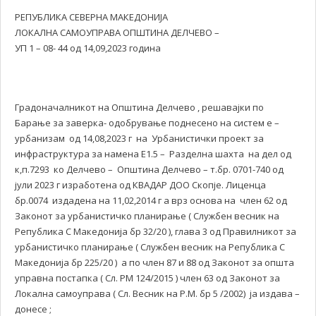
РЕПУБЛИКА СЕВЕРНА МАКЕДОНИЈА
ЛОКАЛНА САМОУПРАВА ОПШТИНА ДЕЛЧЕВО –
УП 1 – 08- 44 од 14,09,2023 година
Градоначалникот на Општина Делчево , решавајки по
Барање за заверка- одобрување поднесено на систем е –
урбанизам од 14,08,2023 г на Урбанистички проект за
инфраструктура за намена Е1.5 – Разделна шахта на дел од
к,п.7293 ко Делчево – Општина Делчево – т.бр. 0701-740 од
јули 2023 г изработена од КВАДАР ДОО Скопје. Лиценца
бр.0074 издадена на 11,02,2014 г а врз основа на член 62 од
Законот за урбанистичко планирање ( Службен весник на
Република С Македонија бр 32/20 ), глава 3 од Правилникот за
урбанистичко планирање ( Службен весник на Република С
Македонија бр 225/20 ) а по член 87 и 88 од Законот за општа
управна постапка ( Сл. РМ 124/2015 ) член 63 од Законот за
Локална самоуправа ( Сл. Весник на Р.М. бр 5 /2002) ја издава –
донесе ;