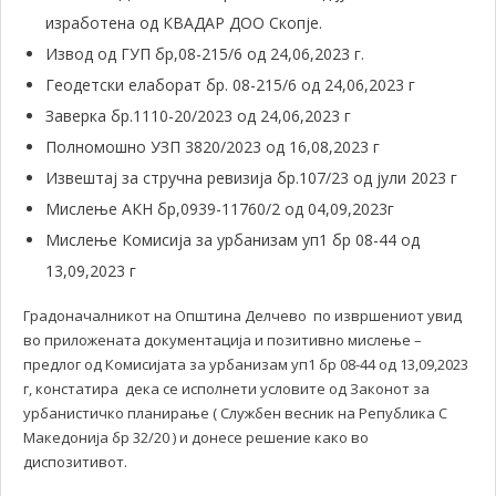
изработена од КВАДАР ДОО Скопје.
Извод од ГУП бр,08-215/6 од 24,06,2023 г.
Геодетски елаборат бр. 08-215/6 од 24,06,2023 г
Заверка бр.1110-20/2023 од 24,06,2023 г
Полномошно УЗП 3820/2023 од 16,08,2023 г
Извештај за стручна ревизија бр.107/23 од јули 2023 г
Мислење АКН бр,0939-11760/2 од 04,09,2023г
Мислење Комисија за урбанизам уп1 бр 08-44 од
13,09,2023 г
Градоначалникот на Општина Делчево по извршениот увид
во приложената документација и позитивно мислење –
предлог од Комисијата за урбанизам уп1 бр 08-44 од 13,09,2023
г, констатира дека се исполнети условите од Законот за
урбанистичко планирање ( Службен весник на Република С
Македонија бр 32/20 ) и донесе решение како во
диспозитивот.