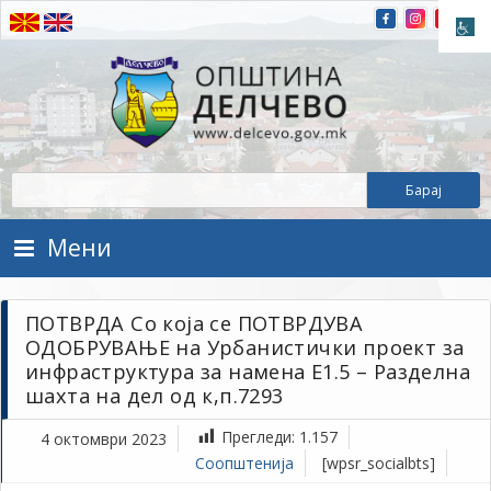
Прескокнете на содржината
Општина Делчево
Општина Делчево
Мени
ПОТВРДА Со која се ПОТВРДУВА
ОДОБРУВАЊЕ на Урбанистички проект за
инфраструктура за намена Е1.5 – Разделна
шахта на дел од к,п.7293
Прегледи:
1.157
4 октомври 2023
Соопштенија
[wpsr_socialbts]