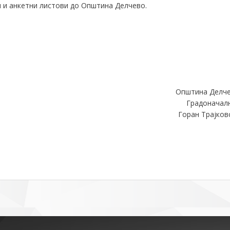
 и анкетни листови до Општина Делчево.
Општина Делч
Градоначал
Горан Трајков