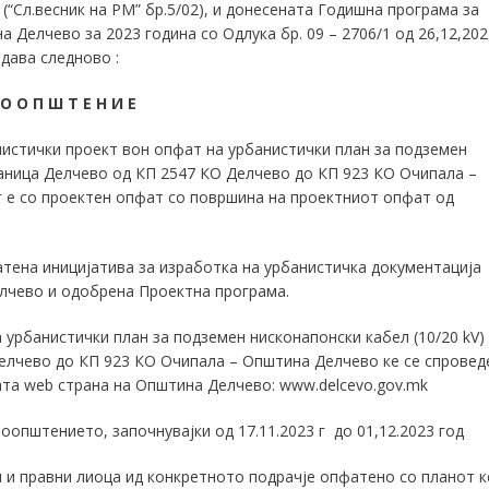
(“Сл.весник на РМ” бр.5/02), и донесената Годишна програма за
Делчево за 2023 година со Одлука бр. 09 – 2706/1 од 26,12,202
дава следново :
 О О П Ш Т Е Н И Е
нистички проект вон опфат на урбанистички план за подземен
таница Делчево од КП 2547 КО Делчево до КП 923 КО Очипала –
г е со проектен опфат со површина на проектниот опфат од
тена иницијатива за изработка на урбанистичка документација
елчево и одобрена Проектна програма.
 урбанистички план за подземен нисконапонски кабел (10/20 kV)
елчево до КП 923 КО Очипала – Општина Делчево ке се спровед
ата web страна на Општина Делчево: www.delcevo.gov.mk
оопштението, започнувајки од 17.11.2023 г до 01,12.2023 год
 и правни лиоца ид конкретното подрачје опфатено со планот к