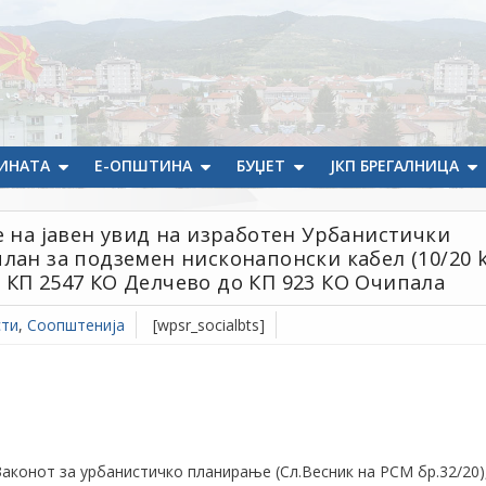
ИНАТА
Е-ОПШТИНА
БУЏЕТ
ЈКП БРЕГАЛНИЦА
е на јавен увид на изработен Урбанистички
лан за подземен нисконапонски кабел (10/20 k
 КП 2547 КО Делчево до КП 923 КО Очипала
сти
,
Соопштенија
[wpsr_socialbts]
 Законот за урбанистичко планирање (Сл.Весник на РСМ бр.32/20)