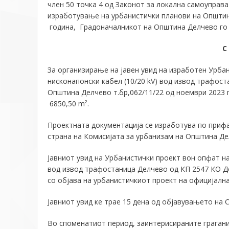
член 50 точка 4 од Законот за локална самоуправа 
изработување на урбанистички планови на Општина 
година, Градоначалникот на Општина Делчево го 
С
За организирање на јавен увид на изработен Урба
нисконапонски кабел (10/20 kV) вод извод трафос
Општина Делчево т.бр,062/11/22 од ноември 2023 
6850,50 m².
Проектната документација се изработува по прифа
страна на Комисијата за урбанизам на Општина Д
Јавниот увид на Урбанистички проект вон опфат на
вод извод трафостаница Делчево од КП 2547 КО Д
со објава на урбанистичкиот проект на официјалн
Јавниот увид ке трае 15 дена од објавувањето на С
Во споменатиот период, заинтерисираните грагани