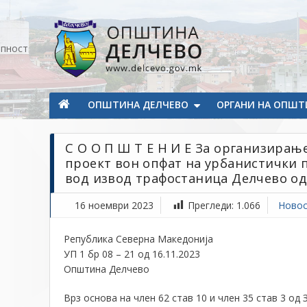
Прескокнете на содржината
апност
Општина Делчево
Општина Делчево
ОПШТИНА ДЕЛЧЕВО
ОРГАНИ НА ОПШТ
С О О П Ш Т Е Н И Е За организирањ
проект вон опфат на урбанистички п
вод извод трафостаница Делчево од
16 ноември 2023
Прегледи:
1.066
Ново
Република Северна Македонија
УП 1 бр 08 – 21 од 16.11.2023
Општина Делчево
Врз основа на член 62 став 10 и член 35 став 3 од