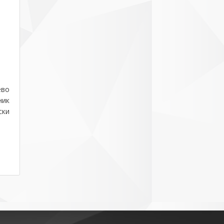
ево
ник
ски