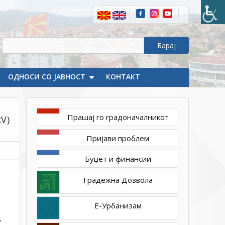
Делчево
од
КП
2547
КО
Делчево
до
ОДНОСИ СО ЈАВНОСТ
КОНТАКТ
КП
923
КО
Прашај го градоначалникот
V)
Очипала
Пријави проблем
Буџет и финансии
Градежна Дозвола
Е-Урбанизам
,