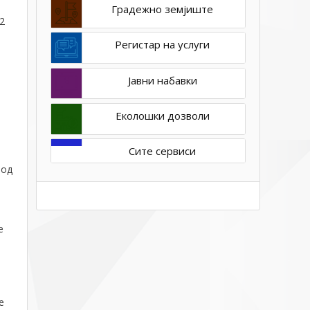
Градежно земјиште
2
Регистар на услуги
Јавни набавки
Еколошки дозволи
Сите сервиси
 од
е
е