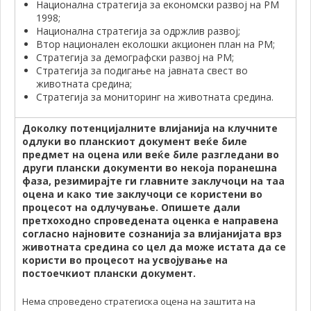
Национална стратегија за економски развој на РМ
1998;
Национална стратегија за одржлив развој;
Втор национален еколошки акционен план на РМ;
Стратегија за демографски развој на РМ;
Стратегија за подигање на јавната свест во
животната средина;
Стратегија за мониторинг на животната средина.
Доколку потенцијалните влијанија на клучните
одлуки во планскиот документ веќе биле
предмет на оцена или веќе биле разгледани во
други плански документи во некоја поранешна
фаза, резимирајте ги главните заклучоци на таа
оцена и како тие заклучоци се користени во
процесот на одлучување. Опишете дали
претхоходно спроведената оценка е направена
согласно најновите сознанија за влијанијата врз
животната средина со цел да може истата да се
користи во процесот на усвојување на
постоечкиот плански документ.
Нема спроведено стратегиска оцена на заштита на