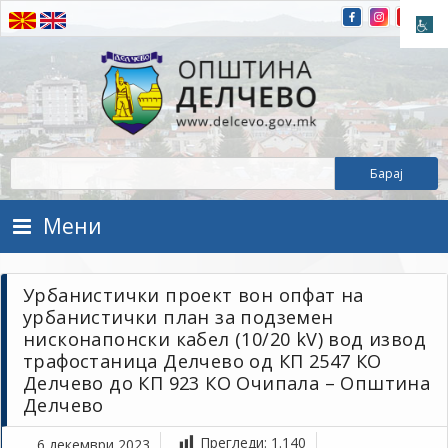
Прескокнете на содржината
Општина Делчево
Општина Делчево
Мени
Урбанистички проект вон опфат на
урбанистички план за подземен
нисконапонски кабел (10/20 kV) вод извод
трафостаница Делчево од КП 2547 КО
Делчево до КП 923 КО Очипала – Општина
Делчево
Прегледи:
1.140
6 декември 2023