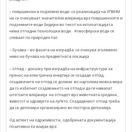
– површински и подземни води- со реализација на УПВНМ
не се очекуваат значителни влијанија врз површинските и
подземните води бидејки во текот на екплоатацијата
нема отпадни технолошки води. Атмосферски води се
слеваат по природен пат.
– бучава – во фазата на изградба се очекува зголемено
ниво на бучава на предметната локација
– отпад – доколку при изградба на инфраструктури за
пренос на електрична енергија се создаде отпад,
создавачите на отпад се должни во најголема можна мера
да го избегнат создавањето на отпад и да ги намалат
штетните влијанија на отпадот врз животната средина ,
животот и здравјето на луѓето. Создадениот отпад треба
да се депонира организирано во постојна депониија.
Од аспект на одржливоста, одобрената документација
позитивно ќе влијае врз: