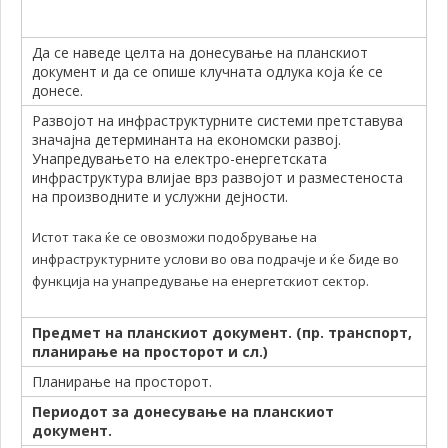
Да се наведе целта на донесување на планскиот
документ и да се опише клучната одлука која ќе се
донесе.
Развојот на инфраструктурните системи претставува
значајна детерминанта на економски развој.
Унапредувањето на електро-енергетската
инфраструктура влијае врз развојот и разместеноста
на производните и услужни дејности.
Истот така ќе се овозможи подобрување на
инфраструктурните услови во ова подрачје и ќе биде во
функција на унапредување на енергетскиот сектор.
Предмет на планскиот документ. (пр. транспорт,
планирање на просторот и сл.)
Планирање на просторот.
Периодот за донесување на планскиот
документ.