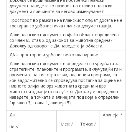
Доколку се врши измена на постоечки плански
документ наведете го називот на стариот плански
документ и причините за негово изменување?
Просторот во рамките на планскиот опфат досега не е
третиран со урбанистичка планска документација.
Дали планскиот документ опфаќа област определена
со член 65 став 2 од Законот за животна средина?
Доколку одговорот е ДА наведете ја областа.
ДА – просторно и урбанистичко планирање.
Дали планскиот документ е определен со уредбата за
стратегиите, плановите и програмите, вклучувајќи ги и
промените на тие стратегии, планови и програми, за
кои задолжително се спроведува постапка за оцена на
нивното влијание врз животната средина и врз
животот и здравјето на луѓето. Доколку е определен
наведете ја точката и алинејата под која е определен.
(пр. член 3, точка 1, алинеја 5)
Да
Алинеја: /
Член: /
Точка: /
Не √