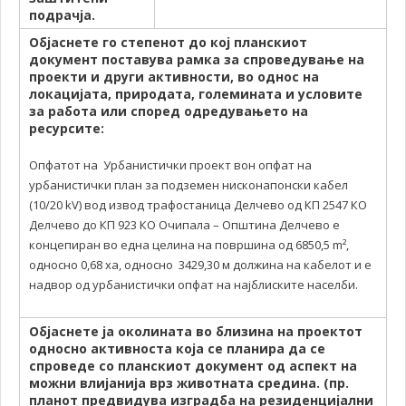
подрачја.
Објаснете го степенот до кој планскиот
документ поставува рамка за спроведување на
проекти и други активности, во однос на
локацијата, природата, големината и условите
за работа или според одредувањето на
ресурсите:
Опфатот на Урбанистички проект вон опфат на
урбанистички план за подземен нисконапонски кабел
(10/20 kV) вод извод трафостаница Делчево од КП 2547 КО
Делчево до КП 923 КО Очипала – Општина Делчево е
концепиран во една целина на површина од 6850,5 m²,
односно 0,68 хa, односно 3429,30 м должина на кабелот и е
надвор од урбанистички опфат на најблиските населби.
Објаснете ја околината во близина на проектот
односно активноста која се планира да се
спроведе со планскиот документ од аспект на
можни влијанија врз животната средина. (пр.
планот предвидува изградба на резиденцијални