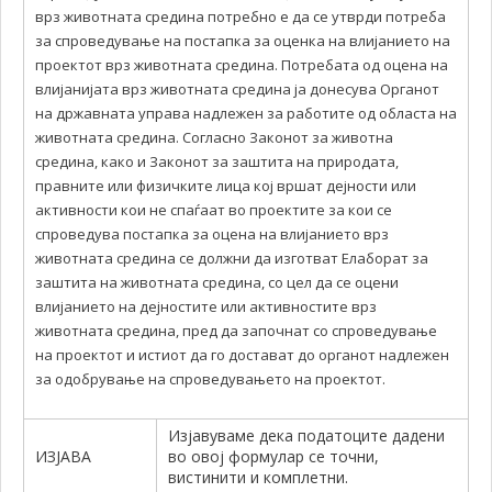
врз животната средина потребно е да се утврди потреба
за спроведување на постапка за оценка на влијанието на
проектот врз животната средина. Потребата од оцена на
влијанијата врз животната средина ја донесува Органот
на државната управа надлежен за работите од областа на
животната средина. Согласно Законот за животна
средина, како и Законот за заштита на природата,
правните или физичките лица кој вршат дејности или
активности кои не спаѓаат во проектите за кои се
спроведува постапка за оцена на влијанието врз
животната средина се должни да изготват Елаборат за
заштита на животната средина, со цел да се оцени
влијанието на дејностите или активностите врз
животната средина, пред да започнат со спроведување
на проектот и истиот да го достават до органот надлежен
за одобрување на спроведувањето на проектот.
Изјавуваме дека податоците дадени
ИЗЈАВА
во овој формулар се точни,
вистинити и комплетни.