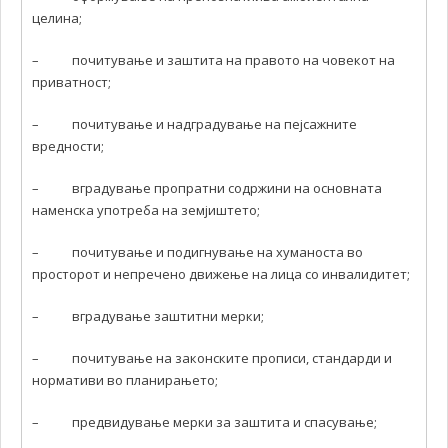
целина;
– почитување и заштита на правото на човекот на
приватност;
– почитување и надградување на пејсажните
вредности;
– вградување пропратни содржини на основната
наменска употреба на земјиштето;
– почитување и подигнување на хуманоста во
просторот и непречено движење на лица со инвалидитет;
– вградување заштитни мерки;
– почитување на законските прописи, стандарди и
нормативи во планирањето;
– предвидување мерки за заштита и спасување;