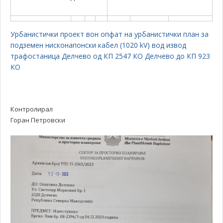
Урбанистички проект вон опфат на урбанистички план за
подземен нисконапонски кабел (1020 kV) вод извод
трафостаница Делчево од КП 2547 КО Делчево до КП 923
КО
Контролирал
Горан Петровски