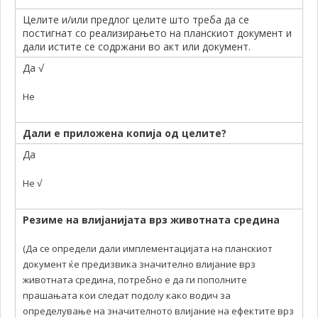
Целите и/или предлог целите што треба да се
постигнат со реализирањето на планскиот документ и
дали истите се содржани во акт или документ.
Да √
Не
Дали е приложена копија од целите?
Да
Не √
Резиме на влијанијата врз животната средина
(Да се определи дали имплементацијата на планскиот
документ ќе предизвика значително влијание врз
животната средина, потребно е да ги пополните
прашањата кои следат подолу како водич за
определување на значителното влијание на ефектите врз