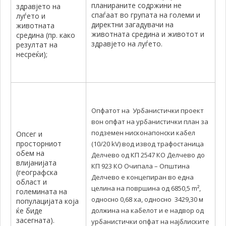
планираните содржини не
здравјето на
спаѓаат во групата на големи и
луѓето и
директни загадувачи на
животната
животната средина и животот и
средина (пр. како
здравјето на луѓето.
резултат на
несреќи);
Опфатот на Урбанистички проект
вон опфат на урбанистички план за
подземен нисконапонски кабел
Опсег и
просторниот
(10/20 kV) вод извод трафостаница
обем на
Делчево од КП 2547 КО Делчево до
влијанијата
КП 923 КО Очипала – Општина
(географска
Делчево е концепиран во една
област и
целина на површина од 6850,5 m²,
големината на
односно 0,68 хa, односно 3429,30 м
популацијата која
ќе биде
должина на кабелот и е надвор од
засегната).
урбанистички опфат на најблиските