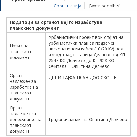
Соопштенија
[wpsr_socialbts]
Податоци за органот кој го изработува
планскиот документ
Урбанистички проект вон опфат на
урбанистички план за подземен
Назив на
нисконапонски кабел (10/20 kV) вод
планскиот
извод трафостаница Делчево од КП
документ
2547 КО Делчево до КП 923 КО
Очипала – Општина Делчево
Орган
ДППИ ТАЈФА-ПЛАН ДОО СКОПЈЕ
надлежен за
изработка на
планскиот
документ
Орган
надлежен за
донесување на
Градоначалник на Општина Делчево
планскиот
документ