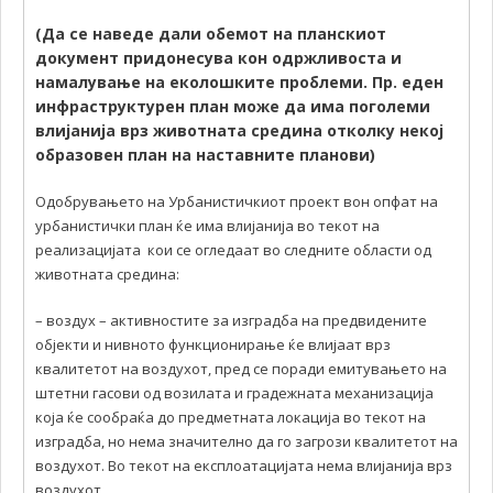
(Да се наведе дали обемот на планскиот
документ придонесува кон одржливоста и
намалување на еколошките проблеми. Пр. еден
инфраструктурен план може да има поголеми
влијанија врз животната средина отколку некој
образовен план на наставните планови)
Одобрувањето на Урбанистичкиот проект вон опфат на
урбанистички план ќе има влијанија во текот на
реализацијата кои се огледаат во следните области од
животната средина:
– воздух – активностите за изградба на предвидените
објекти и нивното функционирање ќе влијаат врз
квалитетот на воздухот, пред се поради емитувањето на
штетни гасови од возилата и градежната механизација
која ќе сообраќа до предметната локација во текот на
изградба, но нема значително да го загрози квалитетот на
воздухот. Во текот на експлоатацијата нема влијанија врз
воздухот.