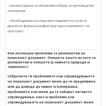
– искористување на обновливи избори за производство
на енергија
– обезбедување на комунален надоместок кој би се
вратил во форма на инфраструктурна опременост на
просторот,
Кои еколошки проблеми се релевантни за
планскиот документ. Опишете зошто истите се
релевантни и опишете ја нивната природа и
сериозност.
(Објаснете ги проблемите кои спроведувањето
на планскиот документ може да ги предизвика
или да доведе до нивно зголемување,
проблемите кои може да го забават неговото
спроведување, како и проблеми кои
спроведувањето на планскиот документ може