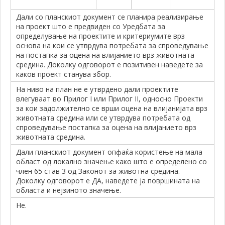
Дали со планскиот документ се планира реализирање
на проект што е предвиден со Уредбата за
определување на проектите и критериумите врз
основа на кои се утврдува потребата за спроведување
на постапка за оцена на влијанието врз животната
средина. Доколку одговорот е позитивен наведете за
каков проект станува збор.
На ниво на план не е утврдено дали проектите
влегуваат во Прилог I или Прилог II, односно Проекти
за кои задолжително се врши оцена на влијанијата врз
животната средина или се утврдува потребата од
спроведување постапка за оцена на влијанието врз
животната средина.
Дали планскиот документ опфаќа користење на мала
област од локално значење како што е определено со
член 65 став 3 од Законот за животна средина.
Доколку одговорот е ДА, наведете ја површината на
областа и нејзиното значење.
Не.