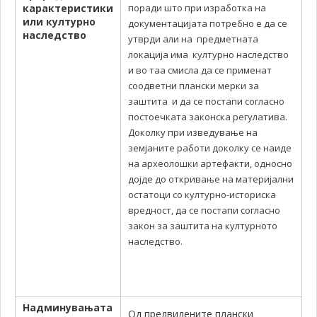
карактеристики
поради што при изработка на
или културно
документацијата потребно е да се
наследство
утврди али на предметната
локација има културно наследство
и во таа смисла да се применат
соодветни плански мерки за
заштита и да се постапи согласно
постоечката законска регулатива.
Доколку при изведување на
земјаните работи доколку се наиде
на археолошки артефакти, односно
дојде до откривање на материјални
остатоци со културно-историска
вредност, да се постапи согласно
закон за заштита на културното
наследство.
Надминувањата
Од предвидените плански