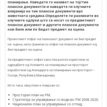
планирање. Наведете го називот на тој/тие
плански документ/и и наведете ги клучните
влијанија на тие плански документи врз
животната средина.Определете ги разликите во
клучните одлуки што се носат со предметниот
плански документ и другите плански документи
кои биле или ќе бидат предмет на оцена.
Проектниот опфат на палнскиот документ не бил предмт
на оцена, ниту граничи со опфат на плански документ кој
бил предмет на оцена.
За предметниот опфат како показател користени се
одредбите од Условите за планирање на просторот
изработени од Агенцијата за планирање на просторот –
Скопје, Република Македонија
Исто така, овој план е поврзан со:
Просторен план на РМ;
Стратегија за управување со води во РМ 2008-2020;
Национален план за управување со отпад;