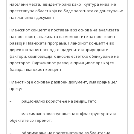
населени места, евидентирано како култура нива, не
претставува област која ке биде засегната со донесување
на планскиот документ.
Планскиот концепт е поставен врз основа на анализата
на просторот, анализата на можностите за просторен
развој и Планската програма. Планскиот концепт е во
директна зависност од создадените и природните
фактори, композиција, односно естетско обликување на
просторот. Одржливиот развој е принципот врз кој се
базира планскиот концепт.
Планот кој е основен развоен документ, има крајна цел
преку:
– рационално користење на земјиштето;
– максимално вклопување на инфраструктурата и
објектите со теренот;
– оформување на препознатлива амбиентална