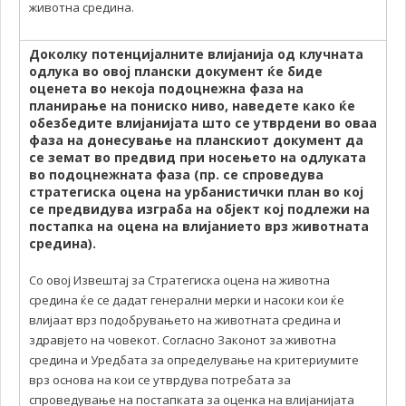
животна средина.
Доколку потенцијалните влијанија од клучната
одлука во овој плански документ ќе биде
оценета во некоја подоцнежна фаза на
планирање на пониско ниво, наведете како ќе
обезбедите влијанијата што се утврдени во оваа
фаза на донесување на планскиот документ да
се земат во предвид при носењето на одлуката
во подоцнежната фаза (пр. се спроведува
стратегиска оцена на урбанистички план во кој
се предвидува изграба на објект кој подлежи на
постапка на оцена на влијанието врз животната
средина).
Со овој Извештај за Стратегиска оцена на животна
средина ќе се дадат генерални мерки и насоки кои ќе
влијаат врз подобрувањето на животната средина и
здравјето на човекот. Согласно Законот за животна
средина и Уредбата за определување на критериумите
врз основа на кои се утврдува потребата за
спроведување на постапката за оценка на влијанијата