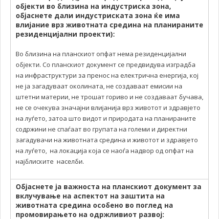
објекти во близина на индустриска зона,
објаснете дали индустриската зона ќе има
влијание врз животната средина на планираните
резиденцијални проекти):
Во близина на планскиот опфат нема резиденцијални
објекти. Со планскиот документ се предвидува изградба
на инфраструктури за пренос на електрична енергија, кој
не ја загадуваат околината, не создаваат емисии на
штетни материи, не трошат гориво и не создаваат бучава,
не се очекува значајни влијанија врз животот и здравјето
на луѓето, затоа што видот и природата на планираните
содржини не спаѓаат во групата на големи и директни
загадувачи на животната средина и животот и здравјето
на луѓето, на локација која се наоѓа надвор од опфат на
најблиските населби.
Објаснете ја важноста на планскиот документ за
вклучување на аспектот на заштита на
животната средина особено во поглед на
промовирањето на одржливиот развој: