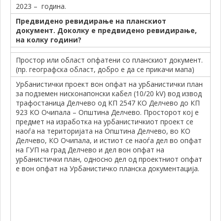
2023 – година.
Предвидено ревидирање на планскиот
документ. Доколку е предвидено ревидирање,
на колку години?
Простор или област опфатени со планскиот документ.
(пр. географска област, добро е да се прикачи мапа)
Урбанистички проект вон опфат на урбанистички план
за подземен нисконапонски кабел (10/20 kV) вод извод
трафостаница Делчево од КП 2547 КО Делчево до КП
923 КО Очипала – Општина Делчево. Просторот кој е
предмет на изработка на урбанистичкиот проект се
наоѓа на територијата на Општина Делчево, во КО
Делчево, КО Очипала, и истиот се наоѓа дел во опфат
на ГУП на град Делчево и дел вон опфат на
урбанистички план, односно дел од проектниот опфат
е вон опфат на Урбанистичко планска документација.