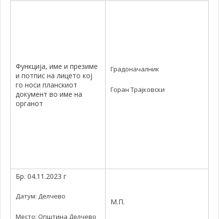
Функција, име и презиме
Градоначалник
и потпис на лицето кој
го носи планскиот
Горан Трајковски
документ во име на
органот
Бр. 04.11.2023 г
Датум: Делчево
М.П.
Место: Општина Делчево