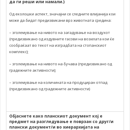
да ги реши или намали.)
Од еколошки аспект, значајни се следните влијанија кои
може да бидат предизвикани врз животната средина:
– зголемување на нивото на загадување на воздухот
(предизвикано од издувните гасови на возилата кои ќе
сообраќаат во текот на изградбата на стопанскиот
комплекс);
– зголемување на нивото на бучава (предизвикано од
градежните активности);
– зголемување на количината на продуциран отпад
(предизвикано од градежните активности)
Објаснете како планскиот документ кој е
предмет на разгледување е поврзан со друг/и
плански документ/и во хиерархијата на