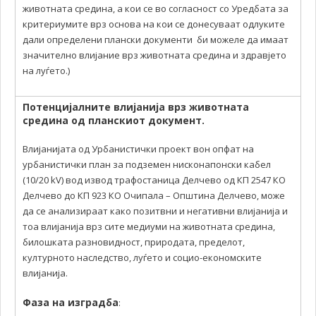
животната средина, а кои се во согласност со Уредбата за
критериумите врз основа на кои се донесуваат одлуките
дали определени плански документи би можеле да имаат
значително влијание врз животната средина и здравјето
на луѓето.)
Потенцијалните влијанија врз животната
средина од планскиот документ.
Влијанијата од Урбанистички проект вон опфат на
урбанистички план за подземен нисконапонски кабел
(10/20 kV) вод извод трафостаница Делчево од КП 2547 КО
Делчево до КП 923 КО Очипала – Општина Делчево, може
да се анализираат како позитвни и негативни влијанија и
тоа влијанија врз сите медиуми на животната средина,
билошката разновидност, природата, пределот,
културното наследство, луѓето и социо-економските
влијанија.
Фаза на изградба
: