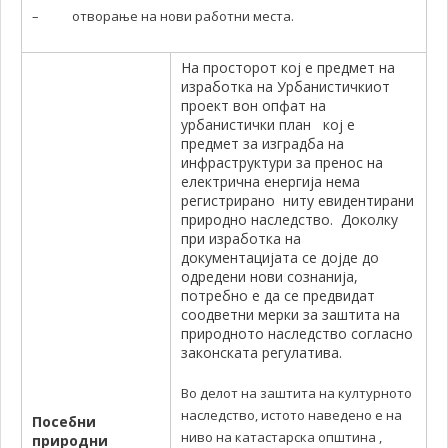
– отворање на нови работни места.
На просторот кој е предмет на
изработка на Урбанистичкиот
проект вон опфат на
урбанистички план кој е
предмет за изградба на
инфраструктури за пренос на
електрична енергија нема
регистрирано ниту евидентирани
природно наследство. Доколку
при изработка на
документацијата се дојде до
одредени нови сознанија,
потребно е да се предвидат
соодветни мерки за заштита на
природното наследство согласно
законската регулатива.
Во делот на заштита на културното
наследство, истото наведено е на
Посебни
ниво на катастарска општина ,
природни