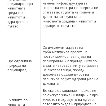
намена инфраструктура за
влијанијата врз
пренос на електрична енергија не
животната
спаѓаат во групата на големи и
средина и
директни загадувачи на
животот и
животната средина и животот и
здравјето на
здравјето на луѓето.
луѓето
Со имплементацијата на
Урбанистичкиот проект не
постои можност за појава на
Прекугранична
прекугранични влијанија, ниту во
природа на
фазата на градба, ниту во фазата
влијанијата;
на експлоатација, поради
доволната оддалеченост на
планскиот опфат од границите на
државата
Во експлоатациониот период не
се очекува значајни влијанија врз
животот и здравјето на луѓето,
Ризиците по
затоа што видот и природата на
животот и