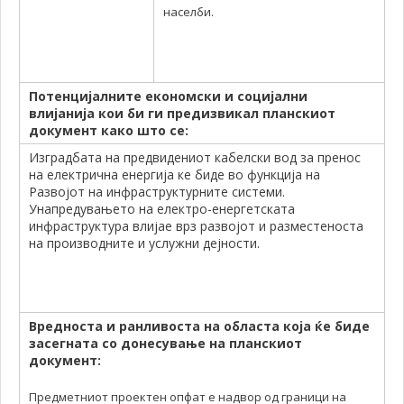
населби.
Потенцијалните економски и социјални
влијанија кои би ги предизвикал планскиот
документ како што се:
Изградбата на предвидениот кабелски вод за пренос
на електрична енергија ке биде во функција на
Развојот на инфраструктурните системи.
Унапредувањето на електро-енергетската
инфраструктура влијае врз развојот и разместеноста
на производните и услужни дејности.
Вредноста и ранливоста на областа која ќе биде
засегната со донесување на планскиот
документ:
Предметниот проектен опфат е надвор од граници на