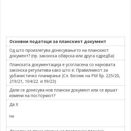
Основни податоци за планскиот документ
Од што произлегува донесувањето на планскиот
документ? (пр. законска обврска или друга одредба)
Планската документација е усогласена со најновата
законска регулатива како што е: Правилникот за
урбанистичко планирање (Сл. Весник на РМ бр. 225/20,
219/21, 104/22 и 99/23)
Дали се донесува нов плански документ или се вршат
измени на постојниот?
Да Х
Не