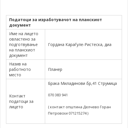
Податоци за изработувачот на планскиот
документ
Име на лицето
овластено за
подготвување
Гордана Караѓуле-Ристеска, диа
на планскиот
документ
Назив на
работното
Планер
место
Брака Миладинови бр,41 Струмица
070 383 941
Контакт
податоци за
лицето
( контакт општина Делчево Горан
Петровски 071215274 )