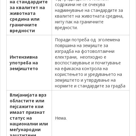
на стандардите
содржини не се очекува
за квалитет на
надминување на стандардите за
животната
квалитет на животната средина,
средина или
ниту пак на граничните
граничните
вредности.
вредности
Поради потреба од зголемена
површина на земјиште за
изградба на фотоволтаични
Интензивна
електрани, неопходно е
употреба на
воспоставување и почитување
земјиштето
на ефикасна контрола на
користењето и уредувањето на
земјиштето и утврдување на
нормите и стандардите за градба
Влијанијата врз
областите или
пејсажите кои
имаат признат
статус на
Нема.
национални или
меѓународни
заштитени