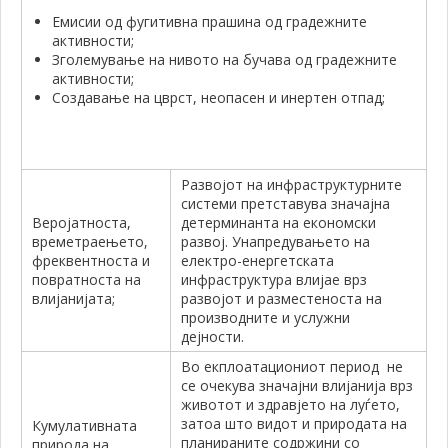
Емисии од фугитивна прашина од градежните
активности;
Зголемување на нивото на бучава од градежните
активности;
Создавање на цврст, неопасен и инертен отпад;
Развојот на инфраструктурните
системи претставува значајна
Веројатноста,
детерминанта на економски
времетраењето,
развој. Унапредувањето на
фреквентноста и
електро-енергетската
повратноста на
инфраструктура влијае врз
влијанијата;
развојот и разместеноста на
производните и услужни
дејности.
Во екплоатациониот период не
се очекува значајни влијанија врз
животот и здравјето на луѓето,
затоа што видот и природата на
Кумулативната
планираните содржини со
природа на