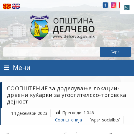
Прескокнете на содржината
Општина Делчево
Општина Делчево
Мени
СООПШТЕНИЕ за доделување локации-
дрвени куќарки за угостителско-трговска
дејност
Прегледи:
1.046
14 декември 2023
Соопштенија
[wpsr_socialbts]