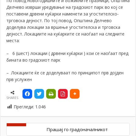
По повод новогодишните и божиќните празници, Општина
Делчево изврши уредување на градскиот парк во кој се
поставени дрвени куќарки наменети за угостителско-
трговска дејност. По тој повод, Општина Делчево
доделува локации за вршење угостителска и трговска
дејност. Локациите на куќарките се наоѓаат на следните
места:
–
6 (шест) локации ( дрвени куќарки ) кои се наоѓаат пред
бината во градскиот парк
–
Локациите ќе се доделуваат по принципот прв дојден
прв услужен
SHARES
Прегледи:
1.046
Прашај го градоначалникот