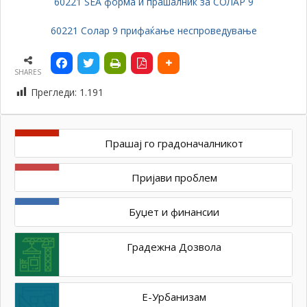
60221 SEA форма и прашалник за СОЛАР 9
60221 Солар 9 прифаќање неспроведување
SHARES
Прегледи:
1.191
Прашај го градоначалникот
Пријави проблем
Буџет и финансии
Градежна Дозвола
Е-Урбанизам