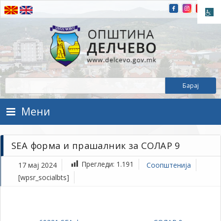
Прескокнете на содржината
Општина Делчево
Општина Делчево
Мени
SEA форма и прашалник за СОЛАР 9
Прегледи:
1.191
17 мај 2024
Соопштенија
[wpsr_socialbts]