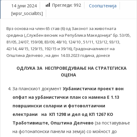
Прегледи:
992
14 јуни 2024
Соопштенија
[wpsr_socialbts]
Врз основа на член 65 став (6) од Законот за животната
средина („Службен весник на Република Македонија“ бр. 53/05,
81/05, 24/07, 159/08, 83/09, 48/10, 124/10 , 51/11, 123/12, 93/13,
42/14, 44/15, 129/15, 192/15 и 39/16), Градоначалникот на
Општина Делчево , на ден 14.03.2023 година, донесе
ОДЛУКА
ЗА НЕСПРОВЕДУВАЊЕ НА СТРАТЕГИСКА
ОЦЕНА
За планскиот документ
Урбанистички проект вон
опфат на урбанистички план со намена Е 1.13
површински соларни и фотоволтаични
електрани
на
КП
1298 и дел од КП 1267
КО
Тработивиште
, Општина Делчево
(за поставување
на фотонапонски панели на земја) со моќност до