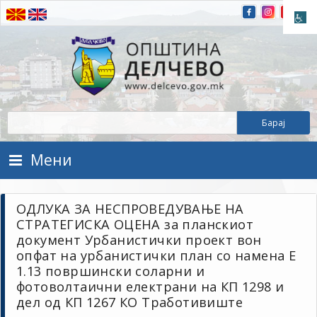
Прескокнете на содржината
Општина Делчево
Општина Делчево
Мени
ОДЛУКА ЗА НЕСПРОВЕДУВАЊЕ НА
СТРАТЕГИСКА ОЦЕНА за планскиот
документ Урбанистички проект вон
опфат на урбанистички план со намена Е
1.13 површински соларни и
фотоволтаични електрани на КП 1298 и
дел од КП 1267 КО Тработивиште