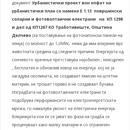
документ
Урбанистички проект вон опфат на
урбанистички план со намена Е 1.13
површински
соларни и фотоволтаични електрани
на
КП
1298
и дел од КП1267
КО
Тработивиште
, Општина
Делчево
(за поставување на фотонапонски панели на
земја) со моќност до 1,0MW
,
нема да има влијание врз
животната средина од следните причини: Енергијата од
сончевото зрачење претставува најобилен , неисцрпен
, бесплатен и обновлив извор на енергија кој не ја
загадува околината, не создаваат емисии на штетни
материи, не трошат гориво и не создаваат бучава.
Изградбата на фотоволтаичните електрани ги
подобрува перформансите на електроенергетската
мрежа, го намалува увозот на електрична енергија.
Влијанијата кои ќе се јават во фаза на градба се
проценуваат како малку значајни и со ограничен