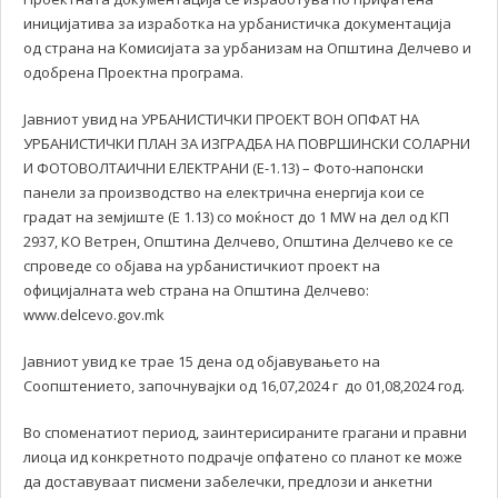
иницијатива за изработка на урбанистичка документација
од страна на Комисијата за урбанизам на Општина Делчево и
одобрена Проектна програма.
Јавниот увид на УРБАНИСТИЧКИ ПРОЕКТ ВОН ОПФАТ НА
УРБАНИСТИЧКИ ПЛАН ЗА ИЗГРАДБА НА ПОВРШИНСКИ СОЛАРНИ
И ФОТОВОЛТАИЧНИ ЕЛЕКТРАНИ (Е-1.13) – Фото-напонски
панели за производство на електрична енергија кои се
градат на земјиште (E 1.13) со моќност до 1 MW на дел од КП
2937, КО Ветрен, Општина Делчево, Општина Делчево ке се
спроведе со објава на урбанистичкиот проект на
официјалната web страна на Општина Делчево:
www.delcevo.gov.mk
Јавниот увид ке трае 15 дена од објавувањето на
Соопштението, започнувајки од 16,07,2024 г до 01,08,2024 год.
Во споменатиот период, заинтерисираните грагани и правни
лиоца ид конкретното подрачје опфатено со планот ке може
да доставуваат писмени забелечки, предлози и анкетни