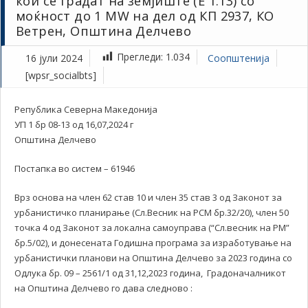
кои се градат на земјиште (E 1.13) со
моќност до 1 MW на дел од КП 2937, КО
Ветрен, Општина Делчево
Прегледи:
1.034
16 јули 2024
Соопштенија
[wpsr_socialbts]
Република Северна Македонија
УП 1 бр 08-13 од 16,07,2024 г
Општина Делчево
Постапка во систем – 61946
Врз основа на член 62 став 10 и член 35 став 3 од Законот за
урбанистичко планирање (Сл.Весник на РСМ бр.32/20), член 50
точка 4 од Законот за локална самоуправа (“Сл.весник на РМ”
бр.5/02), и донесената Годишна програма за изработување на
урбанистички планови на Општина Делчево за 2023 година со
Одлука бр. 09 – 2561/1 од 31,12,2023 година, Градоначалникот
на Општина Делчево го дава следново :