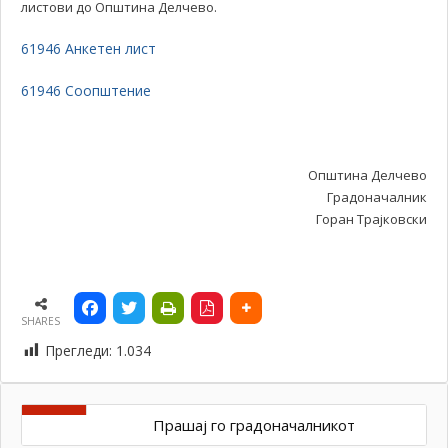
листови до Општина Делчево.
61946 Анкетен лист
61946 Соопштение
Општина Делчево
Градоначалник
Горан Трајковски
SHARES
Прегледи:
1.034
Прашај го градоначалникот