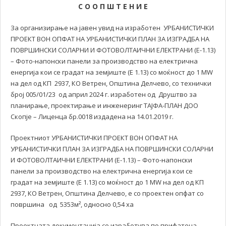
С О О П Ш Т Е Н И Е
За организирање на јавен увид на изработен УРБАНИСТИЧКИ
ПРОЕКТ ВОН ОПФАТ НА УРБАНИСТИЧКИ ПЛАН ЗА ИЗГРАДБА НА
ПОВРШИНСКИ СОЛАРНИ И ФОТОВОЛТАИЧНИ ЕЛЕКТРАНИ (Е-1.13)
– Фото-напонски панели за производство на електрична
енергија кои се градат на земјиште (E 1.13) со моќност до 1 MW
на дел од КП 2937, КО Ветрен, Општина Делчево, со технички
број 005/01/23 од април 2024 г. изработен од Друштво за
планирање, проектирање и инженеринг ТАЈФА-ПЛАН ДОО
Скопје – Лиценца бр.0018 издадена на 14.01.2019 г.
Проектниот УРБАНИСТИЧКИ ПРОЕКТ ВОН ОПФАТ НА
УРБАНИСТИЧКИ ПЛАН ЗА ИЗГРАДБА НА ПОВРШИНСКИ СОЛАРНИ
И ФОТОВОЛТАИЧНИ ЕЛЕКТРАНИ (Е-1.13) – Фото-напонски
панели за производство на електрична енергија кои се
градат на земјиште (E 1.13) со моќност до 1 MW на дел од КП
2937, КО Ветрен, Општина Делчево, е со проектен опфат со
површина од 5353м², односно 0,54 хa
Проектната документација се изработува по прифатена