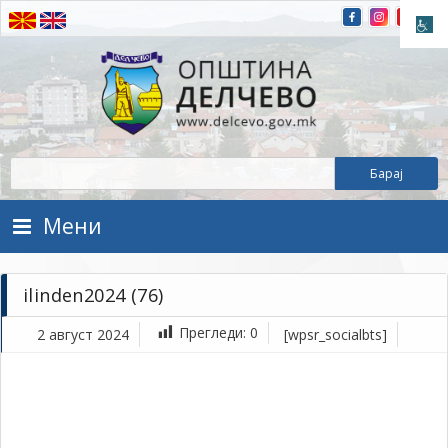
Прескокнете на содржината
Општина Делчево
Општина Делчево
Мени
ilinden2024 (76)
Прегледи:
0
2 август 2024
[wpsr_socialbts]
ав
2,
202
1Т
ili
(76