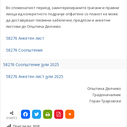
Во споменатиот период, заинтерисираните грагани и правни
лиоца ид конкретното подрачје опфатено со планот ке може
да доставуваат писмени забелечки, предлози и анкетни
листови до Општина Делчево.
58276 Анкетен лист
58276 Соопштение
58276 Соопштение Јули 2025
58276 Анкетен лист јули 2025
Општина Делчево
Градоначалник
Горан Трајковски
SHARES
Прегледи:
908