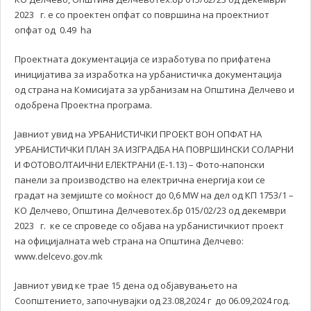
2023 г. е со проектен опфат со површина на проектниот
опфат од 0.49 ha
Проектната документација се изработува по прифатена
иницијатива за изработка на урбанистичка документација
од страна на Комисијата за урбанизам на Општина Делчево и
одобрена Проектна програма.
Јавниот увид на УРБАНИСТИЧКИ ПРОЕКТ ВОН ОПФАТ НА
УРБАНИСТИЧКИ ПЛАН ЗА ИЗГРАДБА НА ПОВРШИНСКИ СОЛАРНИ
И ФОТОВОЛТАИЧНИ ЕЛЕКТРАНИ (Е-1.13) – Фото-напонски
панели за производство на електрична енергија кои се
градат на земјиште со моќност до 0,6 MW на дел од КП 1753/1 –
КО Делчево, Општина Делчевотех.бр 015/02/23 од декември
2023 г. ке се спроведе со објава на урбанистичкиот проект
на официјалната web страна на Општина Делчево:
www.delcevo.gov.mk
Јавниот увид ке трае 15 дена од објавувањето на
Соопштението, започнувајки од 23.08,2024 г до 06.09,2024 год.