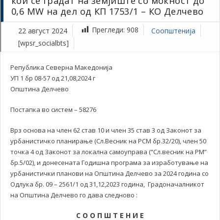
кои се градат на земјиште со моќност до
0,6 MW на дел од КП 1753/1 – КО Делчево
Прегледи:
908
22 август 2024
Соопштенија
[wpsr_socialbts]
Република Северна Македонија
УП 1 бр 08-57 од 21,08,2024 г
Општина Делчево
Постапка во систем – 58276
Врз основа на член 62 став 10 и член 35 став 3 од Законот за
урбанистичко планирање (Сл.Весник на РСМ бр.32/20), член 50
точка 4 од Законот за локална самоуправа (“Сл.весник на РМ”
бр.5/02), и донесената Годишна програма за изработување на
урбанистички планови на Општина Делчево за 2024 година со
Одлука бр. 09 – 2561/1 од 31,12,2023 година, Градоначалникот
на Општина Делчево го дава следново :
С О О П Ш Т Е Н И Е