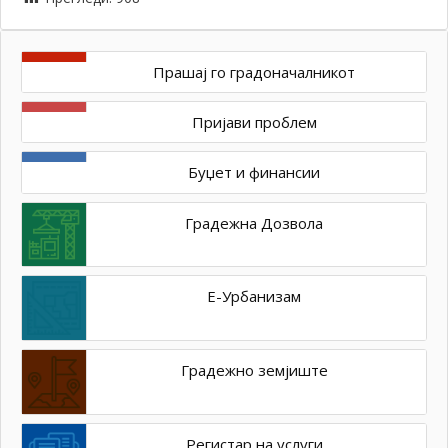
Прашај го градоначалникот
Пријави проблем
Буџет и финансии
Градежна Дозвола
Е-Урбанизам
Градежно земјиште
Регистар на услуги