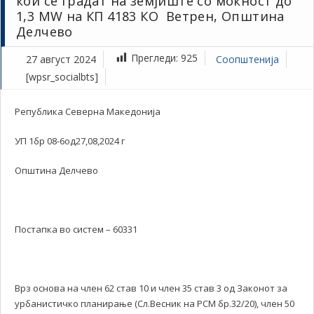
кои се градат на земјиште со моќност до
1,3 MW на КП 4183 КО Ветрен, Општина
Делчево
Прегледи:
925
27 август 2024
Соопштенија
[wpsr_socialbts]
Република Северна Македонија
УП 1бр 08-6од27,08,2024 г
Општина Делчево
Постапка во систем – 60331
Врз основа на член 62 став 10 и член 35 став 3 од Законот за
урбанистичко планирање (Сл.Весник на РСМ бр.32/20), член 50