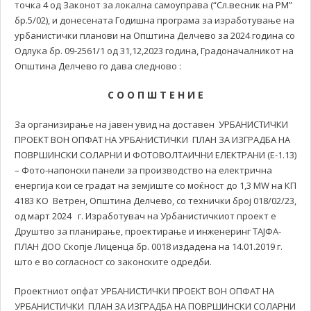
точка 4 од Законот за локална самоуправа (“Сл.весник на РМ”
бр.5/02), и донесената Годишна програма за изработување на
урбанистички планови на Општина Делчево за 2024 година со
Одлука бр. 09-2561/1 од 31,12,2023 година, Градоначалникот на
Општина Делчево го дава следново :
С О О П Ш Т Е Н И Е
За организирање на јавен увид на доставен УРБАНИСТИЧКИ
ПРОЕКТ ВОН ОПФАТ НА УРБАНИСТИЧКИ ПЛАН ЗА ИЗГРАДБА НА
ПОВРШИНСКИ СОЛАРНИ И ФОТОВОЛТАИЧНИ ЕЛЕКТРАНИ (Е-1.13)
– Фото-напонски панели за производство на електрична
енергија кои се градат на земјиште со моќност до 1,3 MW на КП
4183 КО Ветрен, Општина Делчево, со технички број 018/02/23,
од март 2024 г. Изработувач на Урбанистичкиот проект е
Друштво за планирање, проектирање и инженеринг ТАЈФА-
ПЛАН ДОО Скопје Лиценца бр. 0018 издадена на 14.01.2019 г.
што е во согласност со законските одредби.
Проектниот опфат УРБАНИСТИЧКИ ПРОЕКТ ВОН ОПФАТ НА
УРБАНИСТИЧКИ ПЛАН ЗА ИЗГРАДБА НА ПОВРШИНСКИ СОЛАРНИ