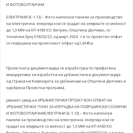
И ФОТОВОЛТАИЧНИ
ЕЛЕКТРАНИ (Е-1.13) – Фото-напонски панели за производство
на електрична енергија кои се градат на земјиште со моќност
до 1,3 MW на КП 4183 КО Ветрен, Општина Делчево, со
технички број 018/02/23, од март 2024 г.е со проектен опфат
со површина на проектниот опфат од1,434ha
Проектната документација се изработува по прифатена
иницијатива за изработка на урбанистичка документација
од страна на Комисијата за урбанизам на Општина Делчево и
одобрена Проектна програма.
Јавниот увид на УРБАНИСТИЧКИ ПРОЕКТ ВОН ОПФАТ НА
УРБАНИСТИЧКИ ПЛАН ЗА ИЗГРАДБА НА ПОВРШИНСКИ СОЛАРНИ
И ФОТОВОЛТАИЧНИЕЛЕКТРАНИ (Е-1.13) – Фото-напонски
панели за производство на електрична енергија кои се
градат на земјиште со моќност до 1,3 MW на КП 4183 КО
Ветрен, Општина Делчево, сотехничкиброј018/02/23, од март