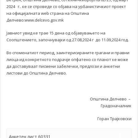
2024 г.. ке се спроведе со објава на урбанистичкиот проект
на официјалната web страна на Општина
Делчево:www.delcevo.gov.mk
Јавниот увид ке трае 15 дена од објавувањето на
Соопштението, започнувајки од 27.08,2024 г до 11.09,2024 год.
Во споменатиот период, заинтерисираните грагани и правни
лиоца ид конкретното подрачје опфатено со планот ке може
да доставуваат писмени забелечки, предлози и анкетни
листови до Општина Делчево.
Општина Делчево –
Градоначалник
Горан Трајковски
Анкетен лист 60331