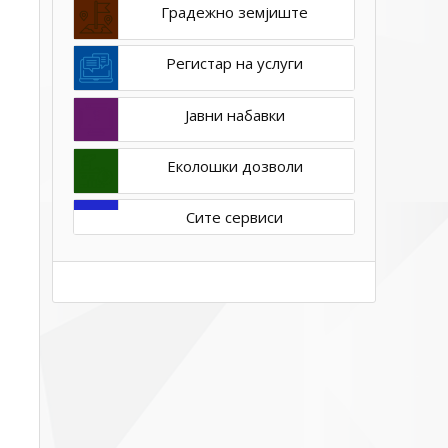
Градежно земјиште
ЗА
РАБОТА
ВО
Регистар на услуги
ОБЛАСТА
НА
Јавни набавки
РАСПОЛАГАЊЕТО
СО
Еколошки дозволи
ГРАДЕЖНО
ЗЕМЈИШТЕ
Сите сервиси
ВО
СОПСТВЕНОСТ
НА
РЕПУБЛИКА
СЕВЕРНА
МАКЕДОНИЈА
НА
ПОДРАЧЈЕТО
НА
ОПШТИНА