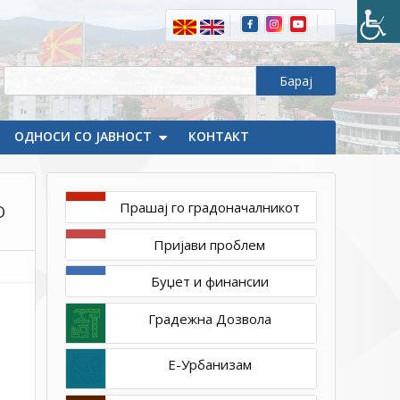
ОДНОСИ СО ЈАВНОСТ
КОНТАКТ
Прашај го градоначалникот
О
Пријави проблем
Соопштенија
Буџет и финансии
септември
Градежна Дозвола
5,
2024
Е-Урбанизам
1ТП1
ПРЕДЛОГ
ПРОГРАМА