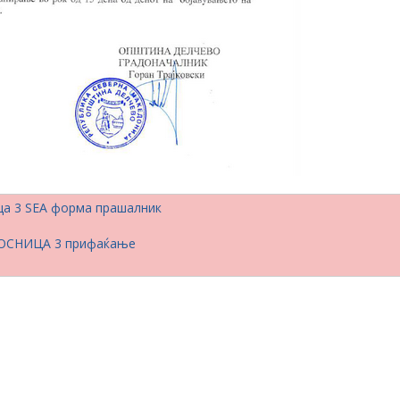
ца 3 SEA форма прашалник
ОСНИЦА 3 прифаќање