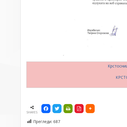
Крстосни
КРСТ
SHARES
Прегледи:
687