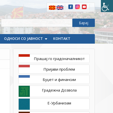
1ТП1
ОДЛУКА
ЗА
НЕСПРОВЕДУВАЊЕ
НА
СТРАТЕГИСКА
ОЦЕНА
ОДНОСИ СО ЈАВНОСТ
ЗА
КОНТАКТ
КРСТОСНИЦА
3
Прашај го градоначалникот
Пријави проблем
Буџет и финансии
Градежна Дозвола
Е-Урбанизам