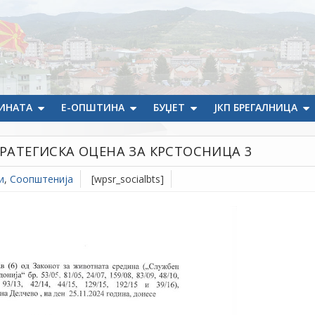
ИНАТА
Е-ОПШТИНА
БУЏЕТ
ЈКП БРЕГАЛНИЦА
РАТЕГИСКА ОЦЕНА ЗА КРСТОСНИЦА 3
и
,
Соопштенија
[wpsr_socialbts]