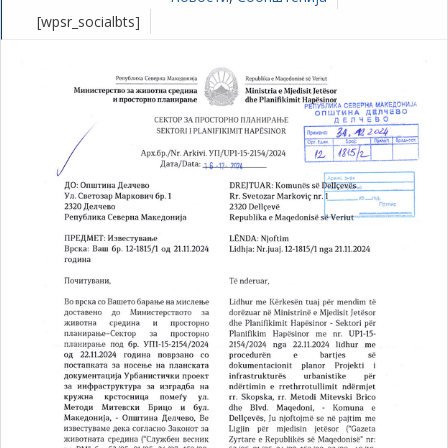
[wpsr_socialbts]