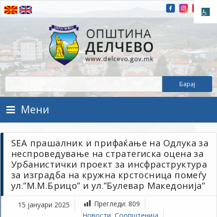
Прескокнете на содржината
Општина Делчево
Општина Делчево
Мени
SEA прашалник и прифаќање на Одлука за
неспроведување на стратегиска оцена за
Урбанистички проект за инсфраструктура
за изградба на кружна крстосница помеѓу
ул.”М.М.Брицо” и ул.”Булевар Македонија”
Прегледи:
809
15 јануари 2025
Новости
,
Соопштенија