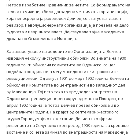
Петров изработиле Правилник за четите. Со формирањето на
селската милиција била доградена четничката организација,
која непосредно ја раководел Делчев, со статус на главен
ревизор. Револуционерната организација ја презела на дело
судската и извршната власт. Дејствувала тајна македонска
држава во Османлиската Империја.
За зацврстување на редовите во Организацијата Делчев
извршил неколку инструктивни обиколки. Во зимата на 1900
година тој ги обиколил комитетите во Одринско, со цел
подобра координација меѓу македонските и тракиските
револуционери. Од август 1901 до март 1902 година Делчев ги
обиколил и комитетите во централниот и во западниот дел
од Македонија. Тој исто така го предводел конгресот на
Одринскиот револуционерен округ одржан во Пловдив, во
април 1902 година, а потоа Делчев презел обиколка и во
централните Родопи. На крајот од септември жестоко го
осудил Горноџумајското востание. Делчев го отфрлил
решението на Солунскиот конгрес од 1903 година за кревање
востание и со чета заминал во внатрешноста на Македонија