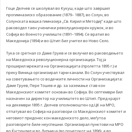
Гоце Делчев се школувал во Кукуш, каде што завршил
прогимназиско образование (1879– 1887), во Солун, во
Солунската машка гимназија „Св. Кирил и Методиј“ каде што
раководел таен ученички револуционерен кружок, и во
Софија во Военото училиште (1891–1894). Се вратил во
Македонија (1894) и во Штип бил учител во Ново Село.
Тука се сретнал со Даме Груев и се вклучил во раководењето
на Mакедонска револуционерна организација. Тој ја
проширил мрежата на Организацијата (пролетта 1895 г.) и
преку Виница организирал тајни канали. Во Солун учествувал
на советувањето со водечките личности на Организацијата:
Даме Груев, Пере Тошев и др. за заземање став кон
Македонскиот комитет основан во Софија. Во септември бил
назначен за директор на училиштето во Штип. Пред крајот
на декември 1895 г. Делчев ополномоштен од ЦК на МРО,
отпатувал во Софија на разговори со Македонскиот комитет и
неговиот придонес кон македонското дело, меѓутоа
разговорите биле неуспешни. Организирал пунктови на МРО
во Ќустендил и во Дупница (во почетокот на 1896), а во