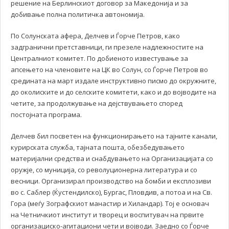
решение на Берлинскиот договор за Македонија и за
добивање полна политичка автономија.
По Солунската афера, Делчев и Ѓорче Петров, како
задгранични претставници, ги презеле надлежностите на
Централниот комитет. По добиеното известување за
апсењето на членовите на ЦК во Солун, со Ѓорче Петров во
средината на март издале инструктивно писмо до окружните,
до околиските и до селските комитети, како и до војводите на
четите, за продолжување на дејствувањето според
постојната програма.
Делчев бил посветен на функционирањето на тајните канали,
курирската служба, тајната пошта, обезбедувањето
материјални средства и снабдувањето на Организацијата со
оружје, со муниција, со револуционерна литература и со
весници. Организирал производство на бомби и експлозиви
во с. Саблер (Ќустендилско), Бургас, Пловдив, а потоа и на Св.
Гора (меѓу Зографскиот манастир и Хиландар). Тој е основач
на Четничкиот институт и творец и воспитувач на првите
организациско-агитациони чети и војводи. Заедно со Ѓорче