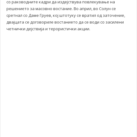
со раководните кадри да издејствува повлекување на
решението за масовно востание. Во април, во Солун се
сретнал со Даме Груев, кој штотуку се вратил од заточение,
двајцата се договориле востанието да се води со засилени
четнички дејствија и терористички акции.