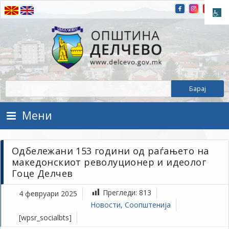
Прескокнете на содржината
Општина Делчево
Општина Делчево
Мени
Oдбележани 153 години од раѓањето на
македонскиот револуционер и идеолог
Гоце Делчев
Прегледи:
813
4 февруари 2025
Н
Новости
,
Соопштенија
С
[wpsr_socialbts]
фе