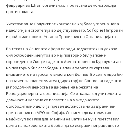
февруари во Штип организирал протестна демонстрација
против власта.
Учествувал на Солунскиот конгрес на кој била усвоена нова
идеологија и стратегија во дејствувањето. Со Ѓорче Петров ги
изработиле новиот Устав и Правилник на Организацијата.
Во текот на Доневата афера поради недостаток на докази
бил ослободен, меѓутоа во мај повторно бил уапсен и
спроведен во Скопје каде што бил затворен во Куршумли-ан,
но повторно бил ослободен. Сепак аферата го свртела
вниманието на турските власти кон Делчев. Во септември бил
назначен за главен учител (директор) во Банско од каде што
ја продолжил дејноста за ширење на мрежата на
Револуционерната организација. Се откажал од учителската
должност и целосно се посветил на македонското
ослободително дело. Ја презел должноста на задграничен
претставник на МРО во Софија. Со писмо до католичкиот
надбискуп во Пловдив, Менини на Ватикан му ја претставил
целта на македонската борба: да се исправи неправедното