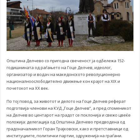
Општина Делчево со пригодна свеченост ја одбележа 152-
годишнината од раѓањето на Гоце Делчев, идеолог,
организатор и водач на македонското револуционерно
националноослободително движење кон крајот на XIX и
почетокот на XX век.
По тој повод, за животот и делото на Гоце Делчев реферат
подготвија членови на КУД „Гоце Делчев“, а пред споменикот
на Делчев во центарот на градот се поклонија и свежо цвеќе
положија: делегација од Општина Делчево предводена од
градоначалникот Горан Трајковски, како и претставници од
институциите, политички партии, здруженија на граѓани.