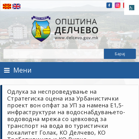
Прескокнете на содржината
Општина Делчево
Општина Делчево
Мени
Одлука за неспроведување на
Стратегиска оцена иза Урбанистички
проект вон опфат за УП за намена Е1,5-
инфраструктури на водоснабдувањето-
водоводна мрежа со цевковод за
транспорт на вода во туристички
локалитет Голак, КО Делчево, КО