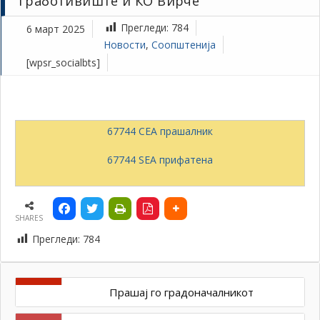
Тработивиште и КО Вирче
Прегледи:
784
6 март 2025
Новости
,
Соопштенија
[wpsr_socialbts]
67744 СЕА прашалник
67744 SEA прифатена
SHARES
Прегледи:
784
Прашај го градоначалникот