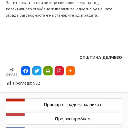
За сите опасности и ризици кои произлегуваат од
колективното станбено живеалиште, односно од Вашата
зграда одговорноста е на станарите од зградата.
ОПШТИНА ДЕЛЧЕВО
SHARES
Прегледи:
992
Прашај го градоначалникот
Пријави проблем