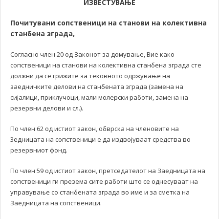
ИЗВЕСТУВАЊЕ
Почитувани сопственици на станови на колективна
станбена зграда,
Согласно член 20 од Законот за домување, Вие како
сопственици на станови на колективна станбена зграда сте
должни да се грижите за тековното одржување на
заедничките делови на станбената зграда (замена на
сијалици, приклучоци, мали молерски работи, замена на
резервни делови и сл.).
По член 62 од истиот закон, обврска на членовите на
3едницата на сопственици е да издвојуваат средства во
резервниот фонд.
По член 59 од истиот закон, претседателот на Заедницата на
сопственици ги презема сите работи што се однесуваат на
управување со станбената зграда во име и за сметка на
Заедницата на сопственици.