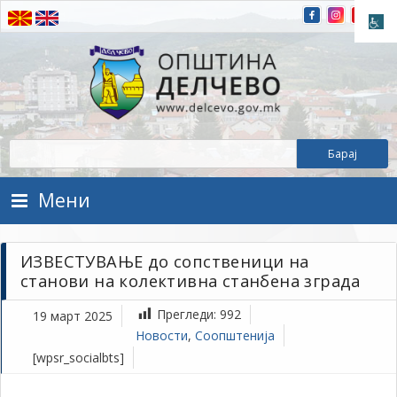
Прескокнете на содржината
Општина Делчево
Општина Делчево
Мени
ИЗВЕСТУВАЊЕ до сопственици на
станови на колективна станбена зграда
Прегледи:
992
19 март 2025
Новости
,
Соопштенија
[wpsr_socialbts]