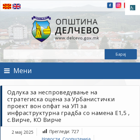
Прескокнете на содржината
Општина Делчево
Општина Делчево
Мени
Одлука за неспроведување на
стратегиска оцена за Урбанистички
проект вон опфат на УП за
инфраструктурна градба со намена E1,5 ,
с.Вирче, КО Вирче
Прегледи:
727
2 мај 2025
Новости
,
Соопштенија