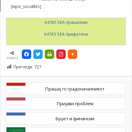
[wpsr_socialbts]
64765 SEA прашалник
64765 SEA прифатена
SHARES
Прегледи:
727
Прашај го градоначалникот
Пријави проблем
Буџет и финансии