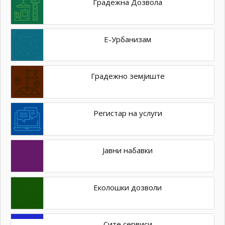
Градежна Дозвола
Е-Урбанизам
Градежно земјиште
Регистар на услуги
Јавни набавки
Еколошки дозволи
Сите сервиси