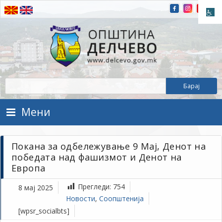
Прескокнете на содржината
Општина Делчево
Општина Делчево
Мени
Покана за одбележување 9 Мај, Денот на
победата над фашизмот и Денот на
Европа
Прегледи:
754
8 мај 2025
Новости
,
Соопштенија
[wpsr_socialbts]