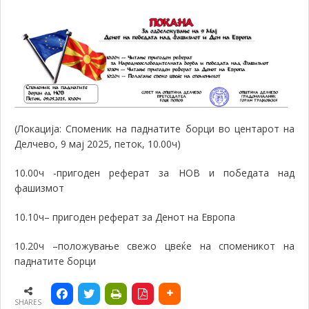
(Локација: Споменик на паднатите борци во центарот на
Делчево, 9 мај 2025, петок, 10.00ч)
10.00ч -пригоден реферат за НОВ и победата над
фашизмот
10.10ч– пригоден реферат за Денот на Европа
10.20ч –положување свежо цвеќе на споменикот на
паднатите борци
SHARES