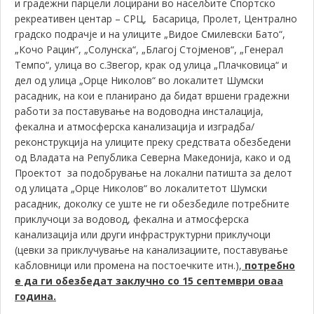
и градежни парцели лоцирани во населбите Спортско
рекреативен центар – СРЦ, Басарица, Пролет, Централно
градско подрачје и на улиците „Видое Смилевски Бато“,
„Кочо Рацин“, „Солунска“, „Благој Стојменов“, „Генерал
Темпо“, улица во с.Звегор, крак од улица „Плачковица“ и
дел од улица „Орце Николов“ во локалитет Шумски
расадник, на кои е планирано да бидат вршени градежни
работи за поставување на водоводна инсталација,
фекална и атмосферска канализација и изградба/
реконструкција на улиците преку средствата обезбедени
од Владата на Република Северна Македонија, како и од
Проектот за подобрување на локални патишта за делот
од улицата „Орце Николов“ во локалитетот Шумски
расадник, доколку се уште не ги обезбедиле потребните
приклучоци за водовод, фекална и атмосферска
канализација или други инфраструктурни приклучоци
(цевки за приклучување на канализациите, поставување
кабловници или промена на постоечките итн.),
потребно
е да ги обезбедат заклучно со 15 септември оваа
година.