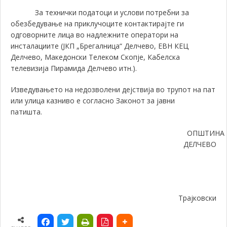
За технички податоци и услови потребни за
обезбедување на приклучоците контактирајте ги
одговорните лица во надлежните оператори на
инсталациите (ЈКП „Брегалница“ Делчево, ЕВН КЕЦ
Делчево, Македонски Телеком Скопје, Кабелска
телевизија Пирамида Делчево итн.).
Изведувањето на недозволени дејствија во трупот на пат
или улица казниво е согласно Законот за јавни
патишта.
ОПШТИНА
ДЕЛЧЕВО
Градоначал
Гора
Трајковски