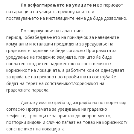
По асфалтирањето на улиците и
во периодот
на гаранција на улиците, прекопувањето и
поставувањето на инсталациите нема да биде дозволено.
По завршување на гарантниот
период, обезбедувањето на приклучок за наведените
комунални инсталации предвидени за уредување на
градежните парцели ќе биде согласно Програмата за
уредување на градежно земјиште, при што ќе биде
наплатен соодветен надоместок на сопственикот/
корисникот на локацијата, а работите кои се однесуваат
за враќање на прекопот во првобитната состојба ќе
бидат на терет на сопственикот/корисникот на
градежната парцела.
Доколку има потреба од изградба на потпорен ѕид
согласно Програмата за уредување на градежно
земјиште, трошоците за пристап до дворно место,
потпорни ѕидови и слично паѓаат на товар на корисникот/
сопственикот на локацијата.