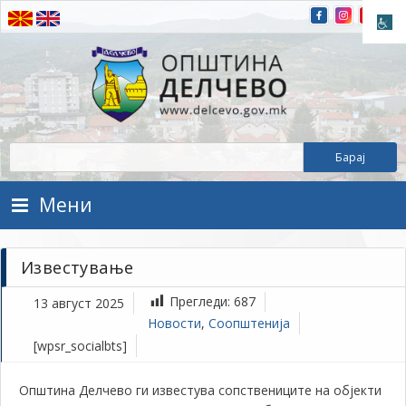
Прескокнете на содржината
Општина Делчево
Општина Делчево
Мени
Известување
Прегледи:
687
13 август 2025
Новости
,
Соопштенија
[wpsr_socialbts]
Општина Делчево ги известува сопствениците на објекти