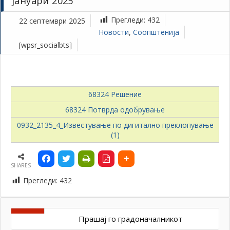
јануари 2025
Прегледи:
432
22 септември 2025
Новости
,
Соопштенија
[wpsr_socialbts]
68324 Решение
68324 Потврда одобрување
0932_2135_4_Известување по дигитално преклопување
(1)
SHARES
Прегледи:
432
Прашај го градоначалникот