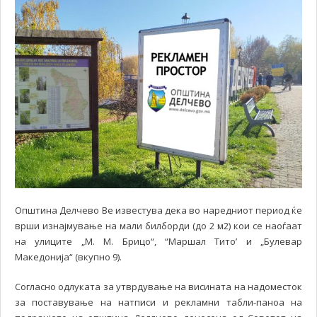
Општина Делчево Ве известува дека во наредниот период ќе
врши изнајмување на мали билборди (до 2 м2) кои се наоѓаат
на улиците „М. М. Брицо“, “Маршал Тито’ и „Булевар
Македонија“ (вкупно 9).
Согласно одлуката за утврдување на висината на надоместок
за поставување на натписи и рекламни табли-паноа на