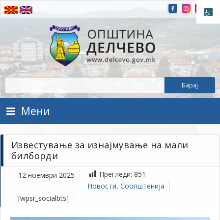
Прескокнете на содржината
Општина Делчево
Општина Делчево
Мени
Известување за изнајмување на мали
билборди
Прегледи:
851
12 ноември 2025
Новости
,
Соопштенија
[wpsr_socialbts]