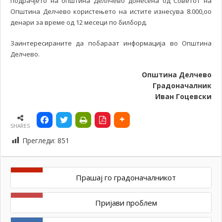
подрачјето на општина Деллчево донесена од Советот на
Општина Делчево користењето на истите изнесува 8.000,оо
денари за време од 12 месеци по билборд.
Заинтересираните да побараат информација во Општина
Делчево.
Општина Делчево
Градоначалник
Иван Гоцевски
SHARES
Прегледи:
851
Прашај го градоначалникот
Пријави проблем