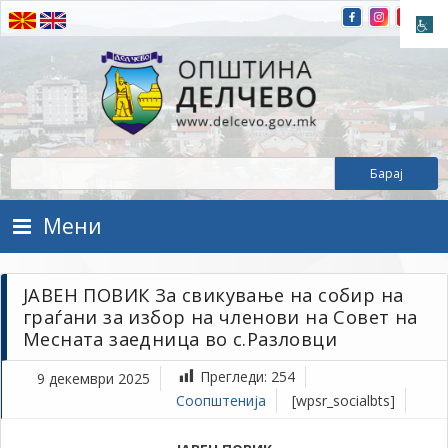
Прескокнете на содржината
Општина Делчево
Општина Делчево
Мени
ЈАВЕН ПОВИК За свикување на собир на
граѓани за избор на членови на Совет на
Месната заедница во с.Разловци
Прегледи:
254
9 декември 2025
Соопштенија
[wpsr_socialbts]