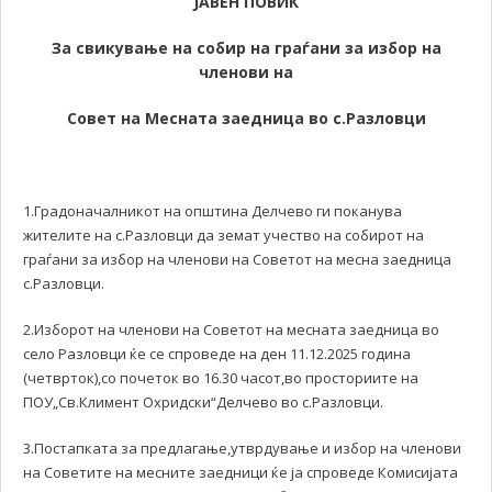
ЈАВЕН ПОВИК
За свикување на собир на граѓани за избор на
членови на
Совет на Месната заедница во с.Разловци
1.Градоначалникот на општина Делчево ги поканува
жителите на с.Разловци да земат учество на собирот на
граѓани за избор на членови на Советот на месна заедница
с.Разловци.
2.Изборот на членови на Советот на месната заедница во
село Разловци ќе се спроведе на ден 11.12.2025 година
(четврток),со почеток во 16.30 часот,во просториите на
ПОУ„Св.Климент Охридски“Делчево во с.Разловци.
3.Постапката за предлагање,утврдување и избор на членови
на Советите на месните заедници ќе ја спроведе Комисијата