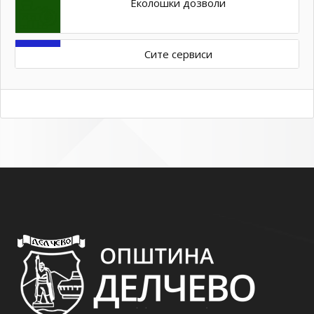
Еколошки дозволи
Сите сервиси