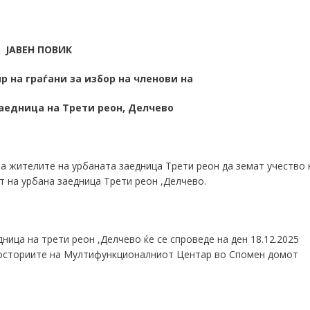
ЈАВЕН ПОВИК
р на граѓани за избор на членови на
заедница на Трети реон, Делчево
а жителите на урбаната заедница Трети реон да земат учество 
т на урбана заедница Трети реон ,Делчево.
ница на трети реон ,Делчево ќе се спроведе на ден 18.12.2025
 просториите на Мултифункционалниот Центар во Спомен домот