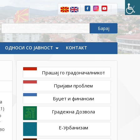
членови
на
Совет
на
урбана
заедница
на
ОДНОСИ СО ЈАВНОСТ
КОНТАКТ
Трети
реон,
Делчево
Прашај го градоначалникот
Пријави проблем
Буџет и финансии
а
1)
Градежна Дозвола
о
т
Е-Урбанизам
во