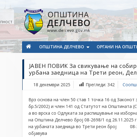
Прескокнете на содржината
апност
Општина Делчево
Општина Делчево
ОПШТИНА ДЕЛЧЕВО
ОРГАНИ НА ОПШТ
ЈАВЕН ПОВИК За свикување на собир 
урбана заедница на Трети реон, Де
18 декември 2025
Прегледи:
342
Соопш
Врз основа на член 50 став 1 точка 16 од Законот
бр.5/2002) и член 141 од Статутот на Општината (
а во врска со Одлуката за распишување на изборн
на Општина Делчево број 08-2698/1 од 26.11.2025
на урбаната заедница во Трети реон број 08-26
објавува