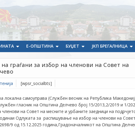
ИНАТА
Е-ОПШТИНА
БУЏЕТ
ЈКП БРЕГАЛНИЦА
на граѓани за избор на членови на Совет на
лчево
тенија
[wpsr_socialbts]
 за локална самоуправа (Службен весник на Република Македониј
Службен гласник на Општина Делчево број 15/2013,2/2019 и 1/202
а членови на Совет на месните и урбаните заедници на подрчјет
 годинаи Одлуката за распишување на избор на членови на Сове
98/9 од 15.12.2025 година,Градоначалникот на Општина Делче