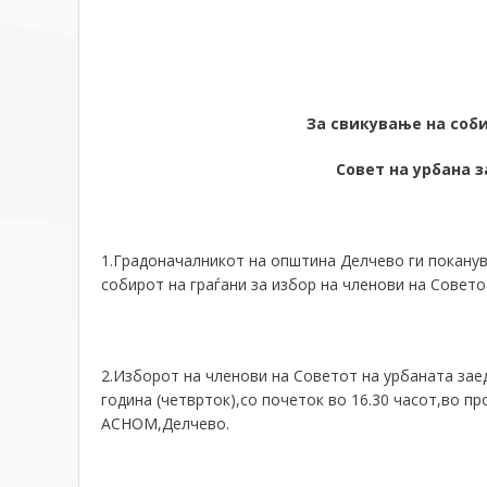
За свикување на соби
Совет на урбана 
1.Градоначалникот на општина Делчево ги поканув
собирот на граѓани за избор на членови на Совето
2.Изборот на членови на Советот на урбаната заед
година (четврток),со почеток во 16.30 часот,во
АСНОМ,Делчево.