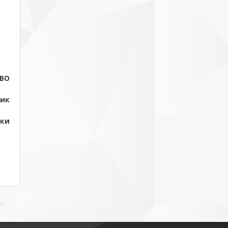
ВО
ник
ски