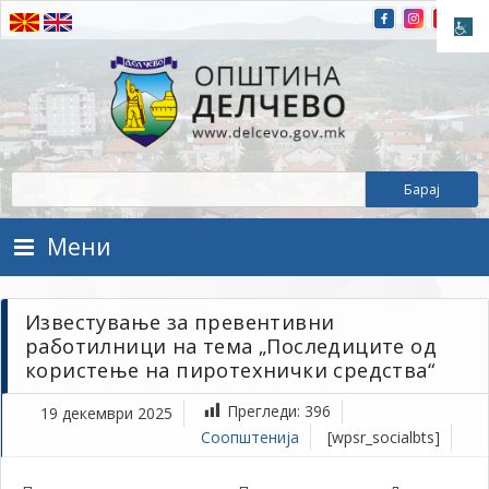
Прескокнете на содржината
Општина Делчево
Општина Делчево
Мени
Известување за превентивни
работилници на тема „Последиците од
користење на пиротехнички средства“
Прегледи:
396
19 декември 2025
Соопштенија
[wpsr_socialbts]