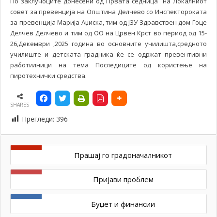
По заклучоците донесени од Првата седница на Локалниот
совет за превенција на Општина Делчево со Инспектороката
за превенција Марија Аџиска, тим од ЈЗУ Здравствен дом Гоце
Делчев Делчево и тим од ОО на Црвен Крст во период од 15-
26,Декември ,2025 година во основните училишта,средното
училиште и детската градника ќе се одржат превентивни
работилници на тема Последиците од користење на
пиротехнички средства.
SHARES
Прегледи:
396
Прашај го градоначалникот
Пријави проблем
Буџет и финансии