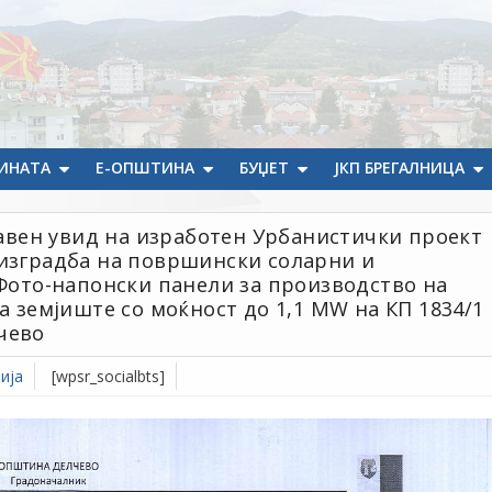
ИНАТА
Е-ОПШТИНА
БУЏЕТ
ЈКП БРЕГАЛНИЦА
вен увид на изработен Урбанистички проект
 изградба на површински соларни и
 Фото-напонски панели за производство на
а земјиште со моќност до 1,1 MW на КП 1834/1
чево
ија
[wpsr_socialbts]