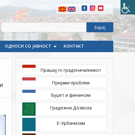
до
1,1
MW
на
КП
1834/1
и
ОДНОСИ СО ЈАВНОСТ
КОНТАКТ
КП
1834/4
КО
Прашај го градоначалникот
Делчево,
Општина
Пријави проблем
 и
Делчево
Буџет и финансии
Градежна Дозвола
Е-Урбанизам