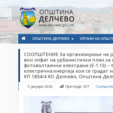
Прескокнете на содржината
апност
Општина Делчево
Општина Делчево
ОПШТИНА ДЕЛЧЕВО
ОРГАНИ НА ОПШТ
СООПШТЕНИЕ За организирање на ја
вон опфат на урбанистички план за
фотоволтаични електрани (Е-1.13) –
електрична енергија кои се градат н
КП 1834/4 КО Делчево, Општина Дел
5 јануари 2026
Прегледи:
357
Соопштен