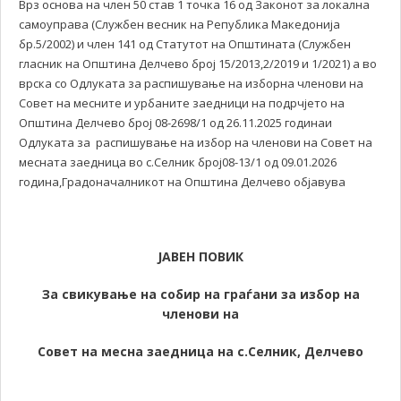
Врз основа на член 50 став 1 точка 16 од Законот за локална
самоуправа (Службен весник на Република Македонија
бр.5/2002) и член 141 од Статутот на Општината (Службен
гласник на Општина Делчево број 15/2013,2/2019 и 1/2021) а во
врска со Одлуката за распишување на изборна членови на
Совет на месните и урбаните заедници на подрчјето на
Општина Делчево број 08-2698/1 од 26.11.2025 годинаи
Одлуката за распишување на избор на членови на Совет на
месната заедница во с.Селник број08-13/1 од 09.01.2026
година,Градоначалникот на Општина Делчево објавува
ЈАВЕН ПОВИК
За свикување на собир на граѓани за избор на
членови на
Совет на месна заедница на с.Селник, Делчево