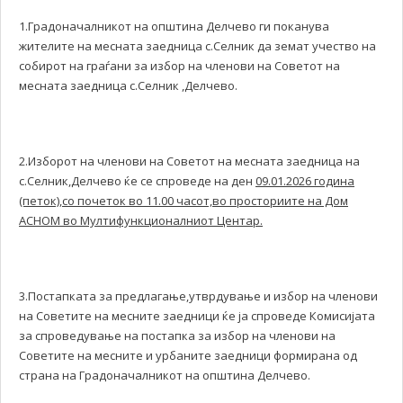
1.Градоначалникот на општина Делчево ги поканува
жителите на месната заедница с.Селник да земат учество на
собирот на граѓани за избор на членови на Советот на
месната заедница с.Селник ,Делчево.
2.Изборот на членови на Советот на месната заедница на
с.Селник,Делчево ќе се спроведе на ден
09.01.2026 година
(петок),со почеток во 11.00 часот,во просториите на Дом
АСНОМ во Мултифункционалниот Центар.
3.Постапката за предлагање,утврдување и избор на членови
на Советите на месните заедници ќе ја спроведе Комисијата
за спроведување на постапка за избор на членови на
Советите на месните и урбаните заедници формирана од
страна на Градоначалникот на општина Делчево.