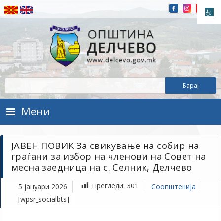
Прескокнете на содржината
Општина Делчево
Општина Делчево
Мени
ЈАВЕН ПОВИК За свикување на собир на
граѓани за избор на членови на Совет на
месна заедница на с. Селник, Делчево
Прегледи:
301
5 јануари 2026
Соопштенија
[wpsr_socialbts]