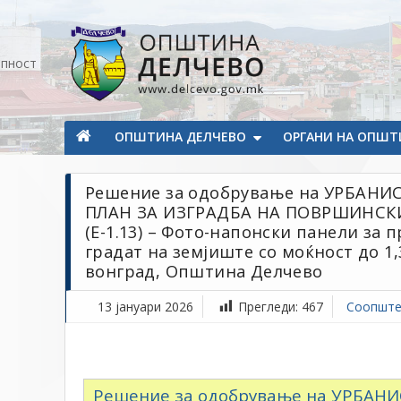
Прескокнете на содржината
апност
Општина Делчево
Општина Делчево
ОПШТИНА ДЕЛЧЕВО
ОРГАНИ НА ОПШТ
Решение за одобрување на УРБАН
ПЛАН ЗА ИЗГРАДБА НА ПОВРШИНСК
(Е-1.13) – Фото-напонски панели за 
градат на земјиште со моќност до 1,
вонград, Општина Делчево
13 јануари 2026
Прегледи:
467
Соопште
Решение за одобрување на УРБАН