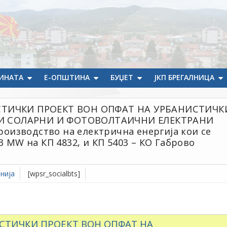
ИНАТА
Е-ОПШТИНА
БУЏЕТ
ЈКП БРЕГАЛНИЦА
ИСТИЧКИ ПРОЕКТ ВОН ОПФАТ НА УРБАНИСТИЧК
И СОЛАРНИ И ФОТОВОЛТАИЧНИ ЕЛЕКТРАНИ
производство на електрична енергија кои се
3 MW на КП 4832, и КП 5403 – КО Габрово
нија
[wpsr_socialbts]
ИСТИЧКИ ПРОЕКТ ВОН ОПФАТ НА