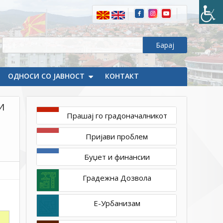
MW
на
КП
4832,
и
КП
5403
ОДНОСИ СО ЈАВНОСТ
КОНТАКТ
–
КО
И
Габрово
Прашај го градоначалникот
вонград,
Општина
Пријави проблем
Делчево
Буџет и финансии
Градежна Дозвола
Е-Урбанизам