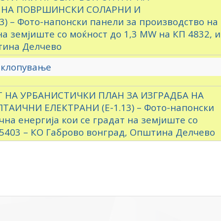
А НА ПОВРШИНСКИ СОЛАРНИ И
 – Фото-напонски панели за производство на
на земјиште со моќност до 1,3 MW на КП 4832, и
тина Делчево
еклопување
 НА УРБАНИСТИЧКИ ПЛАН ЗА ИЗГРАДБА НА
ИЧНИ ЕЛЕКТРАНИ (Е-1.13) – Фото-напонски
на енергија кои се градат на земјиште со
П 5403 – КО Габрово вонград, Општина Делчево