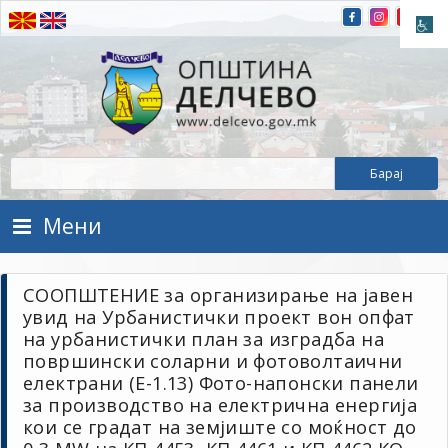
Прескокнете на содржината
Општина Делчево
Општина Делчево
Мени
СООПШТЕНИЕ за организирање на јавен
увид на Урбанистички проект вон опфат
на урбанистички план за изградба на
површински соларни и фотоволтаични
електрани (Е-1.13) Фото-напонски панели
за производство на електрична енергија
кои се градат на земјиште со моќност до