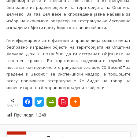
информира дека е започната постапка за отстранување
бесправно изградени објекти на територијата на Општина
Делчево. За таа цел веќе е спроведена јавна набавка за
о
избор на економски оператор за
тстранување бесправно
Б
изградени објекти преку
ирото за јавни набавки.
Ги информираме сите физички и правни лица коишто имаат
бесправно изградени објекти на територијата на Општина
дека е потребно
објектите
Делчево
да ги отстранат
на
,
сопствен трошок. Во спротивно
надлежните служби ќе
со
от
постапат кон присилно отстранување согласно
Закон
за
от
,
градење и Закон
за инспекциски надзор
а трошоците
околу присилното отстранување ќе бидат на товар на
инвеститорот на бесправно изградените објекти.
SHARES
Прегледи:
1.248