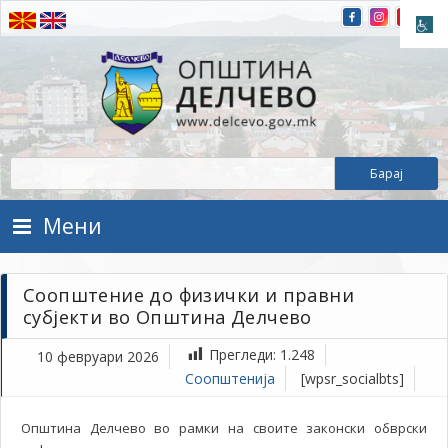
Прескокнете на содржината
Општина Делчево
Општина Делчево
Мени
Соопштение до физички и правни
субјекти во Општина Делчево
Прегледи:
1.248
10 февруари 2026
Соопштенија
[wpsr_socialbts]
Општина Делчево во рамки на своите законски обврски