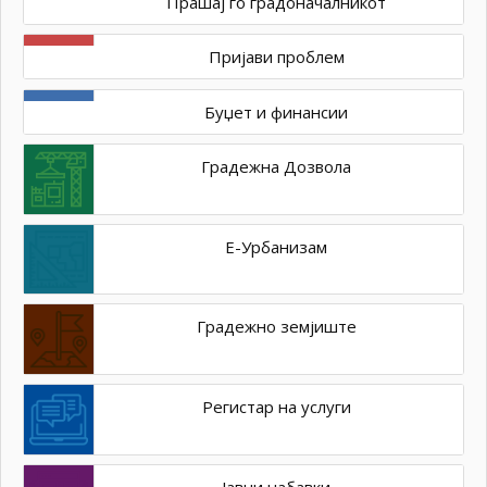
Прашај го градоначалникот
Пријави проблем
Буџет и финансии
Градежна Дозвола
Е-Урбанизам
Градежно земјиште
Регистар на услуги
Јавни набавки