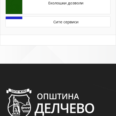
Еколошки дозволи
Сите сервиси