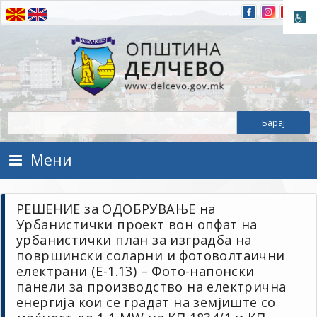
Прескокнете на содржината
Општина Делчево
Општина Делчево
Мени
РЕШЕНИЕ за ОДОБРУВАЊЕ на
Урбанистички проект вон опфат на
урбанистички план за изградба на
површински соларни и фотоволтаични
електрани (Е-1.13) – Фото-напонски
панели за производство на електрична
енергија кои се градат на земјиште со