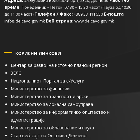
Адреса:
Работно
Ул.Љубомир Белогаски бр.1, 2320, Делчево
време:
Понеделник – Петок: 07:30 – 15:30 часот (Пауза од 10:30
Телефон / Факс:
Е-пошта
до 11:00 часот)
+389 33 411 550
Веб страна:
info@delcevo.gov.mk
www.delcevo.gov.mk
КОРИСНИ ЛИНКОВИ
Центар за развој на источно плански регион
ЗЕЛС
Националниот Портал за е-Услуги
Министерство за финансии
Министерство за транспорт и врски
Министерство за локална самоуправа
Министерство за информатичко општество и
администрација
Министерство за образование и наука
Стар веб-сајт на Општина Делчево