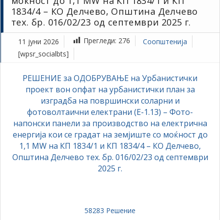
моќност до 1,1 MW на КП 1834/1 и КП
1834/4 – КО Делчево, Општина Делчево
тех. бр. 016/02/23 од септември 2025 г.
Прегледи:
276
11 јуни 2026
Соопштенија
[wpsr_socialbts]
РЕШЕНИЕ за ОДОБРУВАЊЕ на Урбанистички
проект вон опфат на урбанистички план за
изградба на површински соларни и
фотоволтаични електрани (Е-1.13) – Фото-
напонски панели за производство на електрична
енергија кои се градат на земјиште со моќност до
1,1 MW на КП 1834/1 и КП 1834/4 – КО Делчево,
Општина Делчево тех. бр. 016/02/23 од септември
2025 г.
58283 Решение