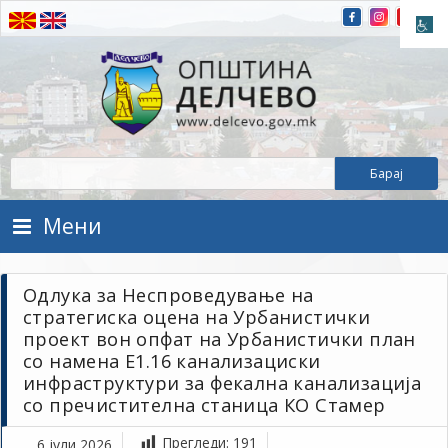
Прескокнете на содржината
Општина Делчево
Општина Делчево
Мени
Одлука за Неспроведување на
стратегиска оцена на Урбанистички
проект вон опфат на Урбанистички план
со намена Е1.16 канализациски
инфраструктури за фекална канализација
со пречистителна станица КО Стамер
Прегледи:
191
6 јули 2026