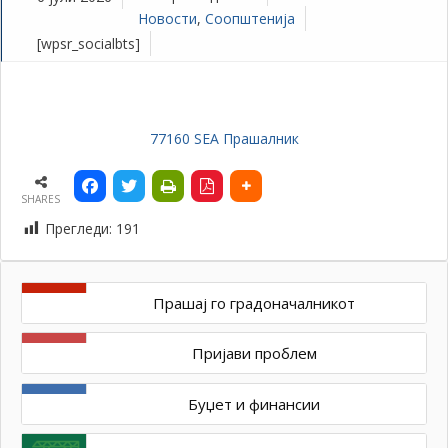
Новости
,
Соопштенија
[wpsr_socialbts]
77160 SEA Прашалник
SHARES
Прегледи:
191
Прашај го градоначалникот
Пријави проблем
Буџет и финансии