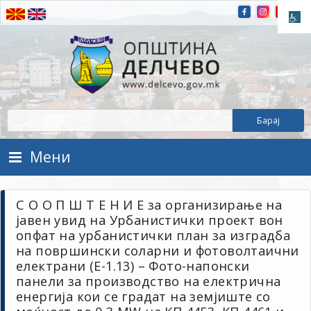
Прескокнете на содржината
Општина Делчево
Општина Делчево
Мени
С О О П Ш Т Е Н И Е за организирање на
јавен увид на Урбанистички проект вон
опфат на урбанистички план за изградба
на површински соларни и фотоволтаични
електрани (Е-1.13) – Фото-напонски
панели за производство на електрична
енергија кои се градат на земјиште со