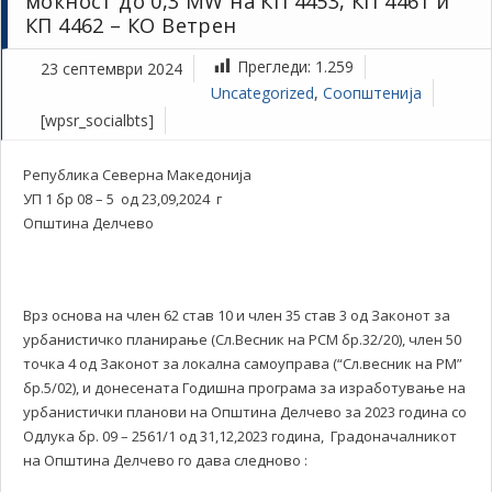
моќност до 0,3 MW на КП 4453, КП 4461 и
КП 4462 – КО Ветрен
Прегледи:
1.259
23 септември 2024
Uncategorized
,
Соопштенија
[wpsr_socialbts]
Република Северна Македонија
УП 1 бр 08 – 5 од 23,09,2024 г
Општина Делчево
Врз основа на член 62 став 10 и член 35 став 3 од Законот за
урбанистичко планирање (Сл.Весник на РСМ бр.32/20), член 50
точка 4 од Законот за локална самоуправа (“Сл.весник на РМ”
бр.5/02), и донесената Годишна програма за изработување на
урбанистички планови на Општина Делчево за 2023 година со
Одлука бр. 09 – 2561/1 од 31,12,2023 година, Градоначалникот
на Општина Делчево го дава следново :