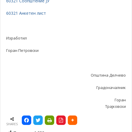
60321 Соопштение ЈУ
60321 Анкетен лист
Изработил
Горан Петровски
Општина Делчево
Градоначалник
Горан
Трајковски
SHARES