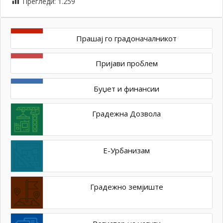
Прегледи:
1.259
Прашај го градоначалникот
Пријави проблем
Буџет и финансии
Градежна Дозвола
Е-Урбанизам
Градежно земјиште