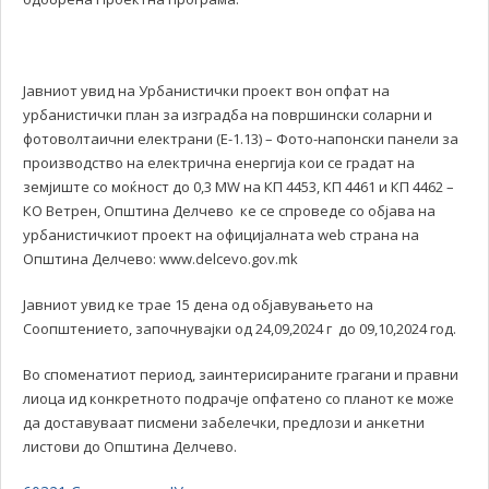
Јавниот увид на Урбанистички проект вон опфат на
урбанистички план за изградба на површински соларни и
фотоволтаични електрани (Е-1.13) – Фото-напонски панели за
производство на електрична енергија кои се градат на
земјиште со моќност до 0,3 MW на КП 4453, КП 4461 и КП 4462 –
КО Ветрен, Општина Делчево ке се спроведе со објава на
урбанистичкиот проект на официјалната web страна на
Општина Делчево: www.delcevo.gov.mk
Јавниот увид ке трае 15 дена од објавувањето на
Соопштението, започнувајки од 24,09,2024 г до 09,10,2024 год.
Во споменатиот период, заинтерисираните грагани и правни
лиоца ид конкретното подрачје опфатено со планот ке може
да доставуваат писмени забелечки, предлози и анкетни
листови до Општина Делчево.