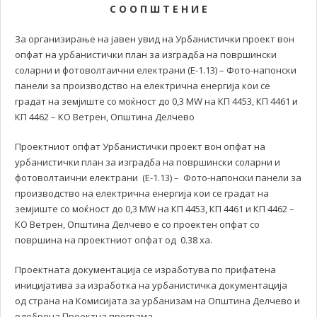
С О О П Ш Т Е Н И Е
За организирање на јавен увид на Урбанистички проект вон
опфат на урбанистички план за изградба на површински
соларни и фотоволтаични електрани (Е-1.13) – Фото-напонски
панели за производство на електрична енергија кои се
градат на земјиште со моќност до 0,3 MW на КП 4453, КП 4461 и
КП 4462 – КО Ветрен, Општина Делчево
Проектниот опфат Урбанистички проект вон опфат на
урбанистички план за изградба на површински соларни и
фотоволтаични електрани (Е-1.13) – Фото-напонски панели за
производство на електрична енергија кои се градат на
земјиште со моќност до 0,3 MW на КП 4453, КП 4461 и КП 4462 –
КО Ветрен, Општина Делчево е со проектен опфат со
површина на проектниот опфат од 0.38 ха.
Проектната документација се изработува по прифатена
иницијатива за изработка на урбанистичка документација
од страна на Комисијата за урбанизам на Општина Делчево и
одобрена Проектна програма.